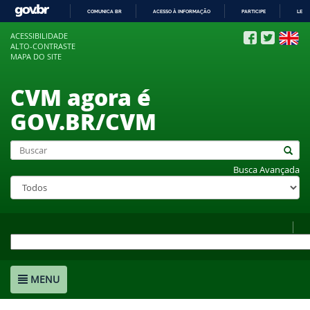
COMUNICA BR
ACESSO À INFORMAÇÃO
PARTICIPE
LEGI
IR
ACESSIBILIDADE
PARA
ALTO-CONTRASTE
O
MAPA DO SITE
CONTEÚDO
CVM agora é
GOV.BR/CVM
Busca Avançada
MENU