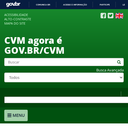
COMUNICA BR
ACESSO À INFORMAÇÃO
PARTICIPE
LEGI
IR
ACESSIBILIDADE
PARA
ALTO-CONTRASTE
O
MAPA DO SITE
CONTEÚDO
CVM agora é
GOV.BR/CVM
Busca Avançada
MENU