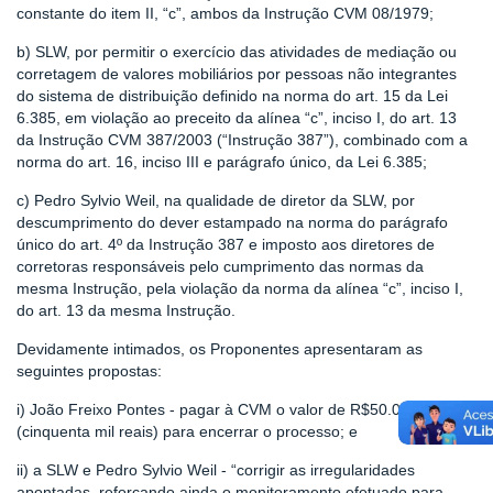
constante do item II, “c”, ambos da Instrução CVM 08/1979;
b) SLW, por permitir o exercício das atividades de mediação ou
corretagem de valores mobiliários por pessoas não integrantes
do sistema de distribuição definido na norma do art. 15 da Lei
6.385, em violação ao preceito da alínea “c”, inciso I, do art. 13
da Instrução CVM 387/2003 (“Instrução 387”), combinado com a
norma do art. 16, inciso III e parágrafo único, da Lei 6.385;
c) Pedro Sylvio Weil, na qualidade de diretor da SLW, por
descumprimento do dever estampado na norma do parágrafo
único do art. 4º da Instrução 387 e imposto aos diretores de
corretoras responsáveis pelo cumprimento das normas da
mesma Instrução, pela violação da norma da alínea “c”, inciso I,
do art. 13 da mesma Instrução.
Devidamente intimados, os Proponentes apresentaram as
seguintes propostas:
i) João Freixo Pontes - pagar à CVM o valor de R$50.000,00
(cinquenta mil reais) para encerrar o processo; e
ii) a SLW e Pedro Sylvio Weil - “corrigir as irregularidades
apontadas, reforçando ainda o monitoramento efetuado para