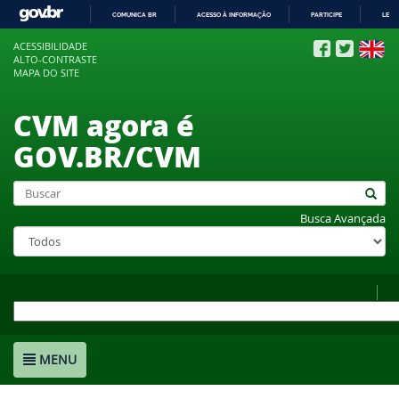
COMUNICA BR
ACESSO À INFORMAÇÃO
PARTICIPE
LEGI
IR
ACESSIBILIDADE
PARA
ALTO-CONTRASTE
O
MAPA DO SITE
CONTEÚDO
CVM agora é
GOV.BR/CVM
Busca Avançada
MENU