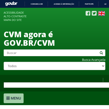
COMUNICA BR
ACESSO À INFORMAÇÃO
PARTICIPE
LEGI
IR
ACESSIBILIDADE
PARA
ALTO-CONTRASTE
O
MAPA DO SITE
CONTEÚDO
CVM agora é
GOV.BR/CVM
Busca Avançada
MENU