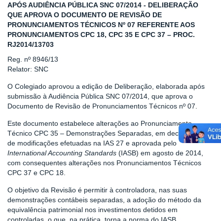
APÓS AUDIÊNCIA PÚBLICA SNC 07/2014 - DELIBERAÇÃO
QUE APROVA O DOCUMENTO DE REVISÃO DE
PRONUNCIAMENTOS TÉCNICOS Nº 07 REFERENTE AOS
PRONUNCIAMENTOS CPC 18, CPC 35 E CPC 37 – PROC.
RJ2014/13703
Reg. nº 8946/13
Relator: SNC
O Colegiado aprovou a edição de Deliberação, elaborada após
submissão à Audiência Pública SNC 07/2014, que aprova o
Documento de Revisão de Pronunciamentos Técnicos nº 07.
Este documento estabelece alterações ao Pronunciamento
Técnico CPC 35 – Demonstrações Separadas, em decorrência
de modificações efetuadas na IAS 27 e aprovada pelo
International Accounting Standards
(IASB) em agosto de 2014,
com consequentes alterações nos Pronunciamentos Técnicos
CPC 37 e CPC 18.
O objetivo da Revisão é permitir à controladora, nas suas
demonstrações contábeis separadas, a adoção do método da
equivalência patrimonial nos investimentos detidos em
controladas, o que, na prática, torna a norma do IASB