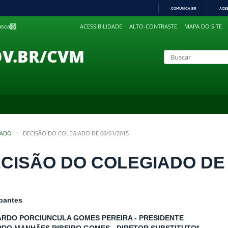
COMUNICA BR
ACE
IR
ACESSIBILIDADE
ALTO-CONTRASTE
MAPA DO SITE
busca
3
PARA
O
CONTEÚDO
OV.BR/CVM
IADO
DECISÃO DO COLEGIADO DE 06/01/2015
CISÃO DO COLEGIADO DE 0
ipantes
RDO PORCIUNCULA GOMES PEREIRA - PRESIDENTE