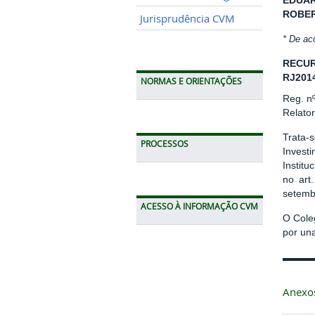
EDUAR
ROBER
Jurisprudência CVM
* De ac
RECUR
RJ201
NORMAS E ORIENTAÇÕES
Reg. n
Relator
Trata-
PROCESSOS
Invest
Instit
no art
setemb
ACESSO À INFORMAÇÃO CVM
O Cole
por un
Anexo