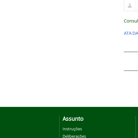
Consul
ATA D
Assunto
Instruções
Deliberações