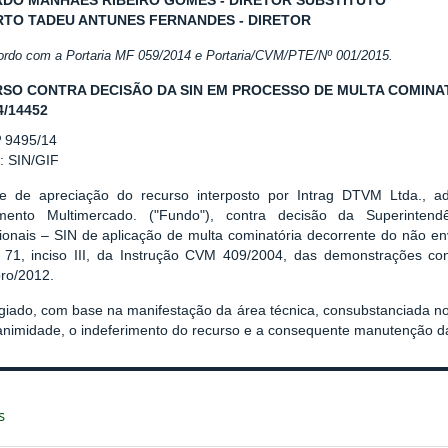
DO MANHÃES RIBEIRO GOMES - DIRETOR SUBSTITUTO*
TO TADEU ANTUNES FERNANDES - DIRETOR
ordo com a Portaria MF 059/2014 e Portaria/CVM/PTE/Nº 001/2015.
SO CONTRA DECISÃO DA SIN EM PROCESSO DE MULTA COMINATÓ
4/14452
º 9495/14
: SIN/GIF
se de apreciação do recurso interposto por Intrag DTVM Ltda., a
imento Multimercado. ("Fundo"), contra decisão da Superinten
ucionais – SIN de aplicação de multa cominatória decorrente do não en
. 71, inciso III, da Instrução CVM 409/2004, das demonstrações c
ro/2012.
giado, com base na manifestação da área técnica, consubstanciada n
animidade, o indeferimento do recurso e a consequente manutenção da
s