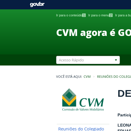
Ir para o conteúdo
1
Ir para o menu
2
Ir para a 
CVM agora é G
Acesso Rápido
VOCÊ ESTÁ AQUI:
CVM
REUNIÕES DO COLEG
DE
Partic
LEONA
Reuniões do Colegiado