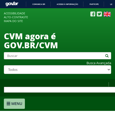
COMUNICA BR
ACESSO À INFORMAÇÃO
PARTICIPE
LEGI
IR
ACESSIBILIDADE
PARA
ALTO-CONTRASTE
O
MAPA DO SITE
CONTEÚDO
CVM agora é
GOV.BR/CVM
Busca Avançada
MENU