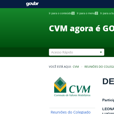
Ir para o conteúdo
1
Ir para o menu
2
Ir para a 
CVM agora é G
Acesso Rápido
VOCÊ ESTÁ AQUI:
CVM
REUNIÕES DO COLEG
DE
Partic
LEONA
Reuniões do Colegiado