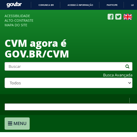
COMUNICA BR
ACESSO À INFORMAÇÃO
PARTICIPE
LEGI
IR
ACESSIBILIDADE
PARA
ALTO-CONTRASTE
O
MAPA DO SITE
CONTEÚDO
CVM agora é
GOV.BR/CVM
Busca Avançada
MENU