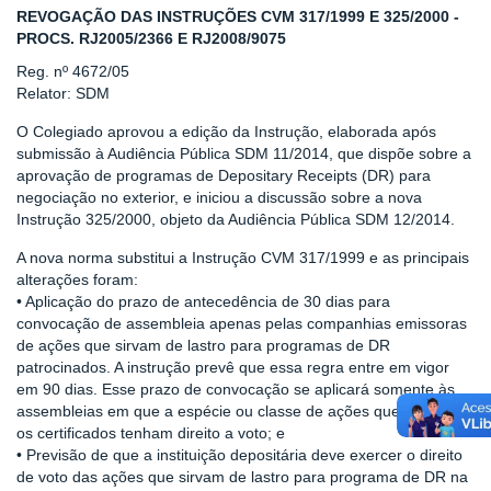
REVOGAÇÃO DAS INSTRUÇÕES CVM 317/1999 E 325/2000 -
PROCS. RJ2005/2366 E RJ2008/9075
Reg. nº 4672/05
Relator: SDM
O Colegiado aprovou a edição da Instrução, elaborada após
submissão à Audiência Pública SDM 11/2014, que dispõe sobre a
aprovação de programas de Depositary Receipts (DR) para
negociação no exterior, e iniciou a discussão sobre a nova
Instrução 325/2000, objeto da Audiência Pública SDM 12/2014.
A nova norma substitui a Instrução CVM 317/1999 e as principais
alterações foram:
• Aplicação do prazo de antecedência de 30 dias para
convocação de assembleia apenas pelas companhias emissoras
de ações que sirvam de lastro para programas de DR
patrocinados. A instrução prevê que essa regra entre em vigor
em 90 dias. Esse prazo de convocação se aplicará somente às
assembleias em que a espécie ou classe de ações que lastreiam
os certificados tenham direito a voto; e
• Previsão de que a instituição depositária deve exercer o direito
de voto das ações que sirvam de lastro para programa de DR na