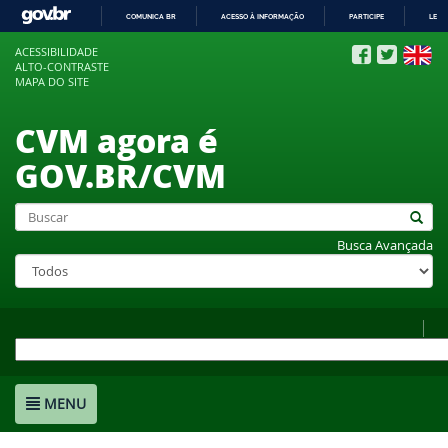
COMUNICA BR
ACESSO À INFORMAÇÃO
PARTICIPE
LEGI
IR
ACESSIBILIDADE
PARA
ALTO-CONTRASTE
O
MAPA DO SITE
CONTEÚDO
CVM agora é
GOV.BR/CVM
Busca Avançada
MENU