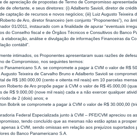
se de apreciação de propostas de Termo de Compromisso apresentada
de de ofertante, e seus diretores: (i) Adalberto Savioli, diretor de crédito
 de captação de recursos e novos negócios; (iii) Luiz Augusto Teixeira de
Roberto de Aro, diretor financeiro (em conjunto “Proponentes”), no âm
ador 01/2011, instaurado com a finalidade de apurar “eventuais irregu
s do Conselho fiscal e de Órgãos Técnicos e Consultivos do Banco P
e à elaboração, análise e divulgação de informações Financeiras da Co
ação contábil”.
mente intimados, os Proponentes apresentaram suas razões de defes
mo de Compromisso, nos seguintes termos:
nco Panamericano S.A. se compromete a pagar à CVM o valor de R$ 50.0
iz Augusto Teixeira de Carvalho Bruno e Adalberto Savioli se comprom
otal de R$ 180.000,00 (cento e oitenta mil reais) em 10 parcelas mensa
ilson Roberto de Aro propõe pagar à CVM o valor de R$ 45.000,00 (quar
 de R$ 9.000,00 (nove mil reais) cada e a não exercer qualquer ativi
ríodo de 2 (dois) anos; e
inton Bobrik se compromete a pagar à CVM o valor de R$ 30.000,00 (trin
uradoria Federal Especializada junto à CVM – PFE/CVM apreciou os as
promisso, tendo concluído que as mesmas não estão aptas a prospera
s apenas à CVM, sendo omissas em relação aos prejuízos suportados pe
idores do Banco Panamericano S.A.