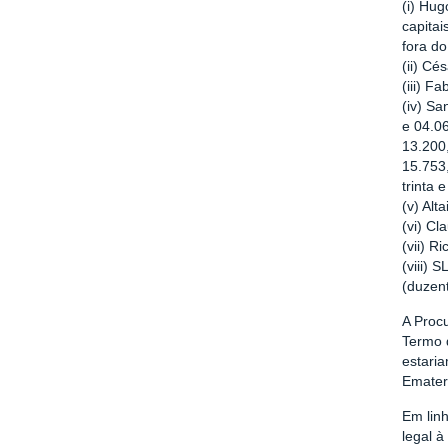
(i) Hug
capitai
fora do
(ii) Cé
(iii) F
(iv) S
e 04.0
13.200
15.753,
trinta 
(v) Alt
(vi) Cl
(vii) R
(viii)
(duzent
A Proc
Termo 
estari
Emater/
Em lin
legal 