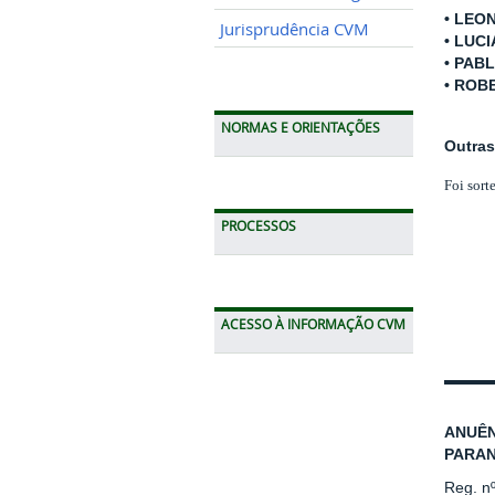
• LEO
Jurisprudência CVM
• LUC
• PAB
• ROB
NORMAS E ORIENTAÇÕES
Outras
Foi sort
PROCESSOS
ACESSO À INFORMAÇÃO CVM
ANUÊN
PARAN
Reg. n