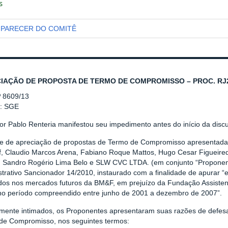
s
PARECER DO COMITÊ
IAÇÃO DE PROPOSTA DE TERMO DE COMPROMISSO – PROC. RJ2
º 8609/13
r: SGE
or Pablo Renteria manifestou seu impedimento antes do início da disc
se de apreciação de propostas de Termo de Compromisso apresentadas p
ff, Claudio Marcos Arena, Fabiano Roque Mattos, Hugo Cesar Figueired
e, Sandro Rogério Lima Belo e SLW CVC LTDA. (em conjunto “Proponen
trativo Sancionador 14/2010, instaurado com a finalidade de apurar “
ados nos mercados futuros da BM&F, em prejuízo da Fundação Assistenc
no período compreendido entre junho de 2001 a dezembro de 2007”.
mente intimados, os Proponentes apresentaram suas razões de defes
de Compromisso, nos seguintes termos: