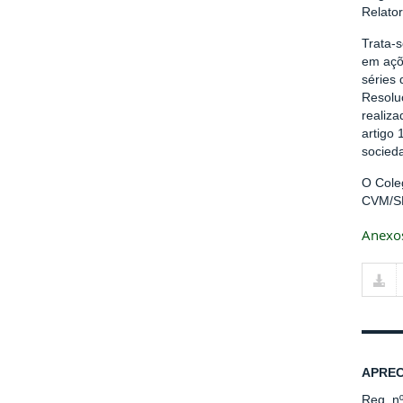
Relato
Trata-
em açõe
séries
Resolu
realiza
artigo 
socied
O Cole
CVM/SR
Anexo
APREC
Reg. n