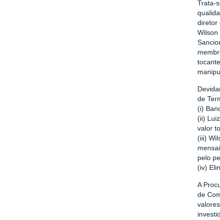
Trata-
qualida
diretor
Wilson 
Sancion
membro
tocant
manipul
Devida
de Ter
(i) Ba
(ii) Lu
valor t
(iii) W
mensais
pelo pe
(iv) El
A Proc
de Com
valore
invest