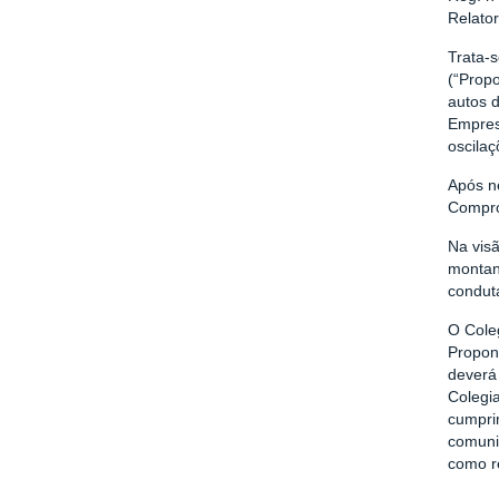
Relato
Trata-
(“Propo
autos 
Empres
oscilaç
Após n
Compro
Na vis
montan
condut
O Cole
Propon
deverá
Colegia
cumpri
comuni
como r