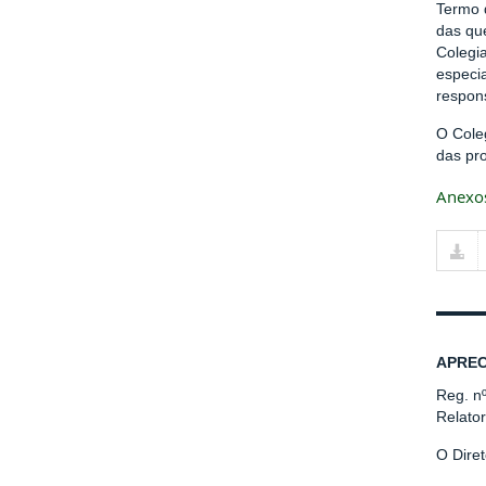
Termo 
das qu
Colegi
especia
respons
O Cole
das pr
Anexo
APREC
Reg. n
Relato
O Diret