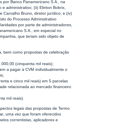
s por Banco Panamericano S.A., na
 e administrativo; (ii) Elinton Bobrix,
 Carvalho Bruno, diretor jurídico; e (iv)
bito do Processo Administrativo
laridades por parte de administradores,
anamericano S.A., em especial no
mpanhia, que teriam sido objeto de
a, bem como propostas de celebração
00,00 (cinquenta mil reais);
etem a pagar à CVM individualmente o
is;
enta e cinco mil reais) em 5 parcelas
dade relacionada ao mercado financeiro
ta mil reais).
pectos legais das propostas de Termo
r, uma vez que foram oferecidos
los correntistas, aplicadores e