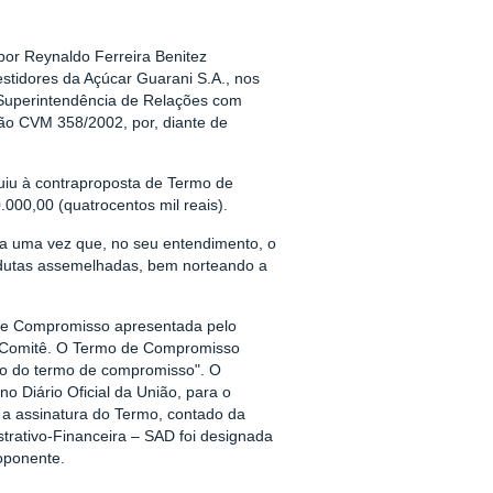
or Reynaldo Ferreira Benitez
estidores da Açúcar Guarani S.A., nos
 Superintendência de Relações com
ção CVM 358/2002, por, diante de
iu à contraproposta de Termo de
00,00 (quatrocentos mil reais).
na uma vez que, no seu entendimento, o
ondutas assemelhadas, bem norteando a
 de Compromisso apresentada pelo
 Comitê. O Termo de Compromisso
ão do termo de compromisso". O
no Diário Oficial da União, para o
 a assinatura do Termo, contado da
trativo-Financeira – SAD foi designada
oponente.