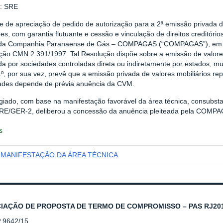
r: SRE
se de apreciação de pedido de autorização para a 2ª emissão privada 
s, com garantia flutuante e cessão e vinculação de direitos creditório
 da Companhia Paranaense de Gás – COMPAGAS (“COMPAGAS”), em ate
ção CMN 2.391/1997. Tal Resolução dispõe sobre a emissão de valores 
da por sociedades controladas direta ou indiretamente por estados, mun
1º, por sua vez, prevê que a emissão privada de valores mobiliários rep
ades depende de prévia anuência da CVM.
giado, com base na manifestação favorável da área técnica, consubs
E/GER-2, deliberou a concessão da anuência pleiteada pela COMP
s
MANIFESTAÇÃO DA ÁREA TÉCNICA
IAÇÃO DE PROPOSTA DE TERMO DE COMPROMISSO – PAS RJ201
º 9642/15