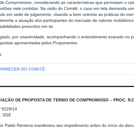
de Compromisso, considerando as características que permeiam o caso
estões nele contidas. Na visão do Comitê, o caso em tela demanda um
ado em sede de julgamento, visando a bem orientar as práticas do m
lmente a atuação dos participantes do mercado de valores mobiliários
abilidades prescritos em lei.
giado, por unanimidade, acompanhando o entendimento exarado no par
opostas apresentadas pelos Proponentes.
s
PARECER DO COMITÊ
IAÇÃO DE PROPOSTA DE TERMO DE COMPROMISSO – PROC. RJ2
º 9229/14
r: SGE
or Pablo Renteria manifestou seu impedimento antes do início da disc