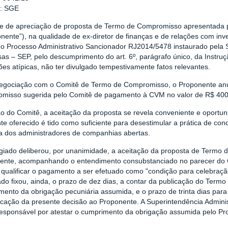
r: SGE
se de apreciação de proposta de Termo de Compromisso apresentada p
nente”), na qualidade de ex-diretor de finanças e de relações com inv
do Processo Administrativo Sancionador RJ2014/5478 instaurado pela
as – SEP, pelo descumprimento do art. 6º, parágrafo único, da Instru
ões atípicas, não ter divulgado tempestivamente fatos relevantes.
egociação com o Comitê de Termo de Compromisso, o Proponente anu
misso sugerida pelo Comitê de pagamento à CVM no valor de R$ 400.0
ão do Comitê, a aceitação da proposta se revela conveniente e oportu
te oferecido é tido como suficiente para desestimular a prática de c
a dos administradores de companhias abertas.
giado deliberou, por unanimidade, a aceitação da proposta de Termo
ente, acompanhando o entendimento consubstanciado no parecer do
 qualificar o pagamento a ser efetuado como "condição para celebraç
do fixou, ainda, o prazo de dez dias, a contar da publicação do Termo 
mento da obrigação pecuniária assumida, e o prazo de trinta dias para
cação da presente decisão ao Proponente. A Superintendência Adminis
esponsável por atestar o cumprimento da obrigação assumida pelo Pr