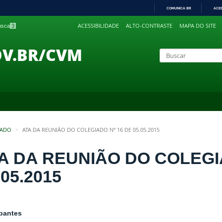
COMUNICA BR
ACE
IR
ACESSIBILIDADE
ALTO-CONTRASTE
MAPA DO SITE
busca
3
PARA
O
CONTEÚDO
OV.BR/CVM
IADO
ATA DA REUNIÃO DO COLEGIADO Nº 16 DE 05.05.2015
A DA REUNIÃO DO COLEGI
.05.2015
ipantes