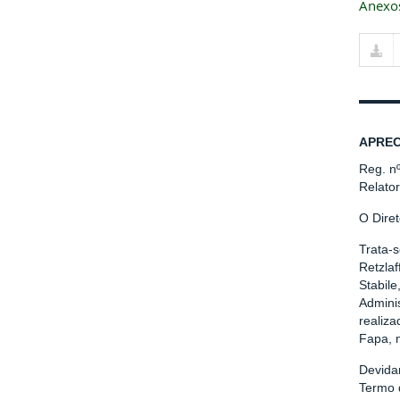
Anexo
APREC
Reg. n
Relato
O Diret
Trata-
Retzla
Stabil
Adminis
realiz
Fapa, 
Devida
Termo 