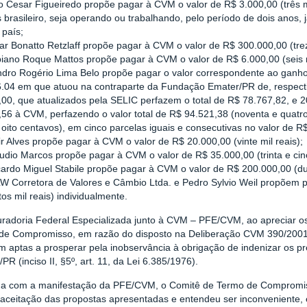
o Cesar Figueiredo propõe pagar à CVM o valor de R$ 3.000,00 (três m
s brasileiro, seja operando ou trabalhando, pelo período de dois anos,
 país;
sar Bonatto Retzlaff propõe pagar à CVM o valor de R$ 300.000,00 (trez
abiano Roque Mattos propõe pagar à CVM o valor de R$ 6.000,00 (seis m
andro Rogério Lima Belo propõe pagar o valor correspondente ao ganho
6.04 em que atuou na contraparte da Fundação Emater/PR de, respect
,00, que atualizados pela SELIC perfazem o total de R$ 78.767,82, e 
56 à CVM, perfazendo o valor total de R$ 94.521,38 (noventa e quatro 
e oito centavos), em cinco parcelas iguais e consecutivas no valor de R
air Alves propõe pagar à CVM o valor de R$ 20.000,00 (vinte mil reais);
audio Marcos propõe pagar à CVM o valor de R$ 35.000,00 (trinta e cinc
icardo Miguel Stabile propõe pagar à CVM o valor de R$ 200.000,00 (du
 SLW Corretora de Valores e Câmbio Ltda. e Pedro Sylvio Weil propõem
os mil reais) individualmente.
uradoria Federal Especializada junto à CVM – PFE/CVM, ao apreciar os
de Compromisso, em razão do disposto na Deliberação CVM 390/2001,
am aptas a prosperar pela inobservância à obrigação de indenizar os p
PR (inciso II, §5º, art. 11, da Lei 6.385/1976).
ha com a manifestação da PFE/CVM, o Comitê de Termo de Compromisso
à aceitação das propostas apresentadas e entendeu ser inconveniente,