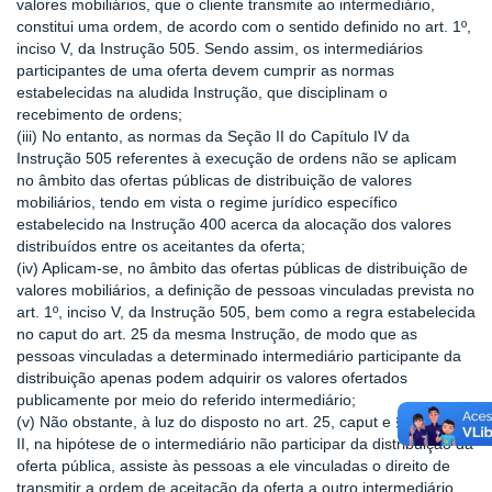
valores mobiliários, que o cliente transmite ao intermediário,
constitui uma ordem, de acordo com o sentido definido no art. 1º,
inciso V, da Instrução 505. Sendo assim, os intermediários
participantes de uma oferta devem cumprir as normas
estabelecidas na aludida Instrução, que disciplinam o
recebimento de ordens;
(iii) No entanto, as normas da Seção II do Capítulo IV da
Instrução 505 referentes à execução de ordens não se aplicam
no âmbito das ofertas públicas de distribuição de valores
mobiliários, tendo em vista o regime jurídico específico
estabelecido na Instrução 400 acerca da alocação dos valores
distribuídos entre os aceitantes da oferta;
(iv) Aplicam-se, no âmbito das ofertas públicas de distribuição de
valores mobiliários, a definição de pessoas vinculadas prevista no
art. 1º, inciso V, da Instrução 505, bem como a regra estabelecida
no caput do art. 25 da mesma Instrução, de modo que as
pessoas vinculadas a determinado intermediário participante da
distribuição apenas podem adquirir os valores ofertados
publicamente por meio do referido intermediário;
(v) Não obstante, à luz do disposto no art. 25, caput e § 1º, inciso
II, na hipótese de o intermediário não participar da distribuição da
oferta pública, assiste às pessoas a ele vinculadas o direito de
transmitir a ordem de aceitação da oferta a outro intermediário,