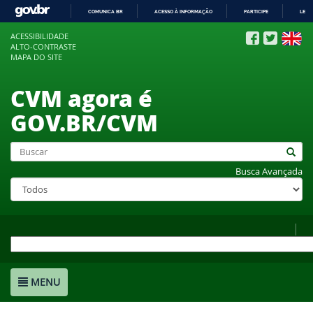
COMUNICA BR
ACESSO À INFORMAÇÃO
PARTICIPE
LEGI
IR
ACESSIBILIDADE
PARA
ALTO-CONTRASTE
O
MAPA DO SITE
CONTEÚDO
CVM agora é
GOV.BR/CVM
Busca Avançada
MENU