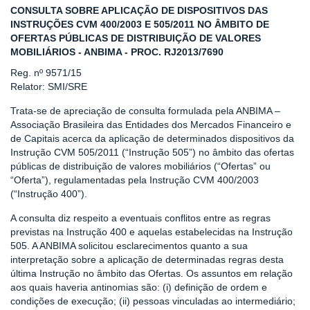
CONSULTA SOBRE APLICAÇÃO DE DISPOSITIVOS DAS
INSTRUÇÕES CVM 400/2003 E 505/2011 NO ÂMBITO DE
OFERTAS PÚBLICAS DE DISTRIBUIÇÃO DE VALORES
MOBILIÁRIOS - ANBIMA - PROC. RJ2013/7690
Reg. nº 9571/15
Relator: SMI/SRE
Trata-se de apreciação de consulta formulada pela ANBIMA –
Associação Brasileira das Entidades dos Mercados Financeiro e
de Capitais acerca da aplicação de determinados dispositivos da
Instrução CVM 505/2011 (“Instrução 505”) no âmbito das ofertas
públicas de distribuição de valores mobiliários (“Ofertas” ou
“Oferta”), regulamentadas pela Instrução CVM 400/2003
(“Instrução 400”).
A consulta diz respeito a eventuais conflitos entre as regras
previstas na Instrução 400 e aquelas estabelecidas na Instrução
505. A ANBIMA solicitou esclarecimentos quanto a sua
interpretação sobre a aplicação de determinadas regras desta
última Instrução no âmbito das Ofertas. Os assuntos em relação
aos quais haveria antinomias são: (i) definição de ordem e
condições de execução; (ii) pessoas vinculadas ao intermediário;