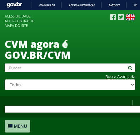
COMUNICA BR
ACESSO À INFORMAÇÃO
PARTICIPE
LEGI
IR
ACESSIBILIDADE
PARA
ALTO-CONTRASTE
O
MAPA DO SITE
CONTEÚDO
CVM agora é
GOV.BR/CVM
Busca Avançada
MENU