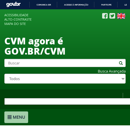
COMUNICA BR
ACESSO À INFORMAÇÃO
PARTICIPE
LEGI
IR
ACESSIBILIDADE
PARA
ALTO-CONTRASTE
O
MAPA DO SITE
CONTEÚDO
CVM agora é
GOV.BR/CVM
Busca Avançada
MENU