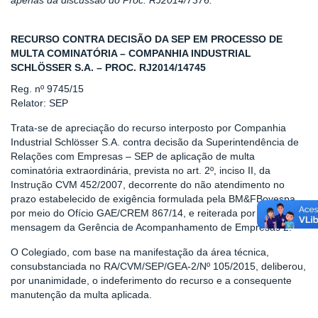
apenas da discussão do Proc. RJ2014/7376.
RECURSO CONTRA DECISÃO DA SEP EM PROCESSO DE
MULTA COMINATÓRIA – COMPANHIA INDUSTRIAL
SCHLÖSSER S.A. – PROC. RJ2014/14745
Reg. nº 9745/15
Relator: SEP
Trata-se de apreciação do recurso interposto por Companhia
Industrial Schlösser S.A. contra decisão da Superintendência de
Relações com Empresas – SEP de aplicação de multa
cominatória extraordinária, prevista no art. 2º, inciso II, da
Instrução CVM 452/2007, decorrente do não atendimento no
prazo estabelecido de exigência formulada pela BM&FBovespa,
por meio do Ofício GAE/CREM 867/14, e reiterada por
mensagem da Gerência de Acompanhamento de Empresas 2.
O Colegiado, com base na manifestação da área técnica,
consubstanciada no RA/CVM/SEP/GEA-2/Nº 105/2015, deliberou,
por unanimidade, o indeferimento do recurso e a consequente
manutenção da multa aplicada.