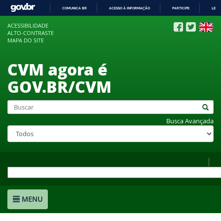
COMUNICA BR
ACESSO À INFORMAÇÃO
PARTICIPE
LEGI
IR
ACESSIBILIDADE
PARA
ALTO-CONTRASTE
O
MAPA DO SITE
CONTEÚDO
CVM agora é
GOV.BR/CVM
Busca Avançada
MENU