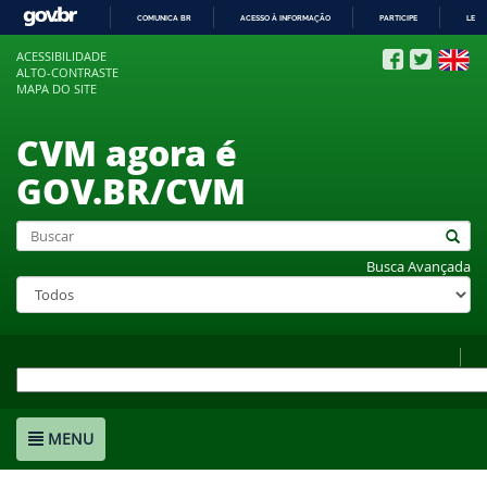
COMUNICA BR
ACESSO À INFORMAÇÃO
PARTICIPE
LEGI
IR
ACESSIBILIDADE
PARA
ALTO-CONTRASTE
O
MAPA DO SITE
CONTEÚDO
CVM agora é
GOV.BR/CVM
Busca Avançada
MENU