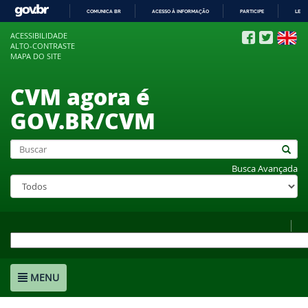
COMUNICA BR
ACESSO À INFORMAÇÃO
PARTICIPE
LEGI
IR
ACESSIBILIDADE
PARA
ALTO-CONTRASTE
O
MAPA DO SITE
CONTEÚDO
CVM agora é
GOV.BR/CVM
Busca Avançada
MENU