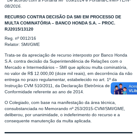
* De acordo com a Portaria MF 059/2014 e Portaria/CVM/PTE/Nº
08/2016.
RECURSO CONTRA DECISÃO DA SMI EM PROCESSO DE
MULTA COMINATÓRIA – BANCO HONDA S.A. – PROC.
RJ2015/13120
Reg. nº 0012/16
Relator: SMI/GME
Trata-se da apreciação de recurso interposto por Banco Honda
S.A. contra decisão da Superintendência de Relações com o
Mercado e Intermediários – SMI que aplicou multa cominatória,
no valor de R$ 12.000,00 (doze mil reais), em decorrência da não
entrega no prazo regulamentar, estabelecido no art. 1º da
Instrução CVM 510/2011, da Declaração Eletrônica de
Conformidade referente ao ano de 2014.
O Colegiado, com base na manifestação da área técnica,
consubstanciada no Memorando nº 253/2015-CVM/SMI/GME,
deliberou, por unanimidade, o indeferimento do recurso e a
consequente manutenção da multa aplicada.