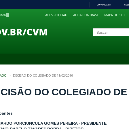
COMUNICA BR
ACE
IR
ACESSIBILIDADE
ALTO-CONTRASTE
MAPA DO SITE
busca
3
PARA
O
CONTEÚDO
OV.BR/CVM
IADO
DECISÃO DO COLEGIADO DE 11/02/2016
CISÃO DO COLEGIADO DE 1
ipantes
NARDO PORCIUNCULA GOMES PEREIRA - PRESIDENTE