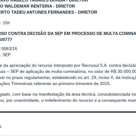
TAVO RABELO TAVARES BORBA - DIRETOR
LO WALDEMAR RENTERIA - DIRETOR
ERTO TADEU ANTUNES FERNANDES - DIRETOR
o: 15h
SO CONTRA DECISÃO DA SEP EM PROCESSO DE MULTA COMINAT
6/0777
º 0063/16
r: SEP
se da apreciação do recurso interposto por Recrusul S.A. contra deci
s – SEP de aplicação de multa cominatória, no valor de R$ 30.000,00 (
io no prazo regulamentar, estabelecido no art. 29, inciso II, da Inst
ções Trimestrais referente ao primeiro trimestre de 2015.
giado, com base na manifestação da área técnica, consubstanciada n
rou, por unanimidade, o indeferimento do recurso e a consequente man
s