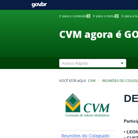
Ir para o conteúdo
1
Ir para o menu
2
Ir para a 
CVM agora é G
Acesso Rápido
VOCÊ ESTÁ AQUI:
CVM
REUNIÕES DO COLEG
DE
Partic
• LEO
Reuniões do Colegiado