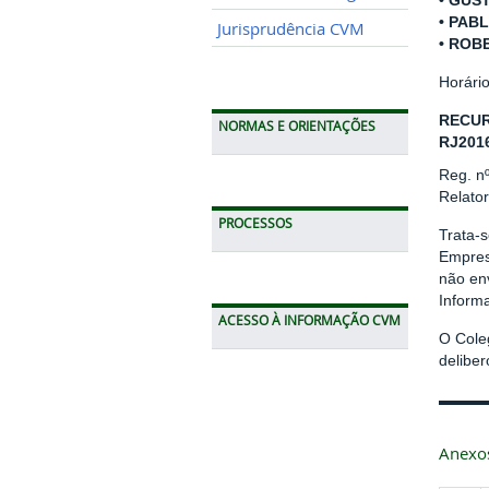
• GUS
• PAB
Jurisprudência CVM
• ROB
Horári
RECUR
NORMAS E ORIENTAÇÕES
RJ201
Reg. n
Relato
PROCESSOS
Trata-
Empresa
não env
Informa
ACESSO À INFORMAÇÃO CVM
O Cole
delibe
Anexo