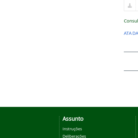
Consul
ATA D
Assunto
Instruções
Deliberações