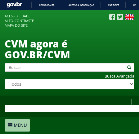
COMUNICA BR
ACESSO À INFORMAÇÃO
PARTICIPE
LEGI
IR
ACESSIBILIDADE
PARA
ALTO-CONTRASTE
O
MAPA DO SITE
CONTEÚDO
CVM agora é
GOV.BR/CVM
Busca Avançada
MENU