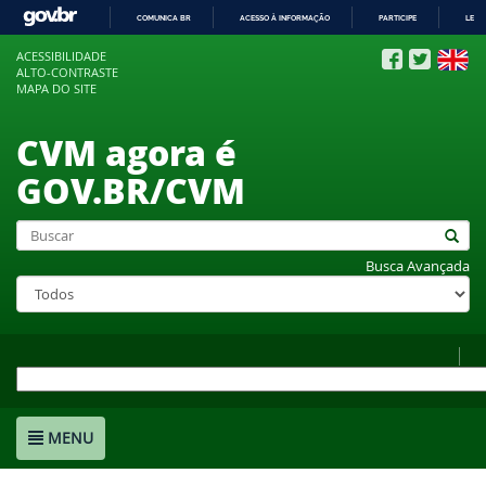
COMUNICA BR
ACESSO À INFORMAÇÃO
PARTICIPE
LEGI
IR
ACESSIBILIDADE
PARA
ALTO-CONTRASTE
O
MAPA DO SITE
CONTEÚDO
CVM agora é
GOV.BR/CVM
Busca Avançada
MENU