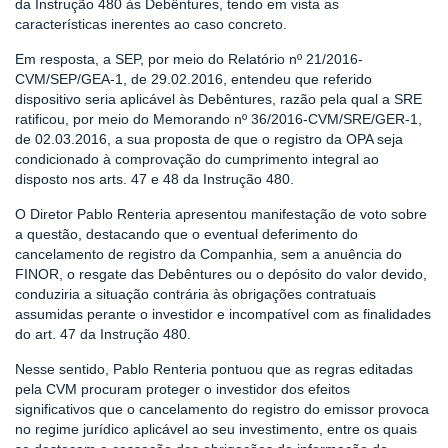
da Instrução 480 às Debêntures, tendo em vista as
características inerentes ao caso concreto.
Em resposta, a SEP, por meio do Relatório nº 21/2016-
CVM/SEP/GEA-1, de 29.02.2016, entendeu que referido
dispositivo seria aplicável às Debêntures, razão pela qual a SRE
ratificou, por meio do Memorando nº 36/2016-CVM/SRE/GER-1,
de 02.03.2016, a sua proposta de que o registro da OPA seja
condicionado à comprovação do cumprimento integral ao
disposto nos arts. 47 e 48 da Instrução 480.
O Diretor Pablo Renteria apresentou manifestação de voto sobre
a questão, destacando que o eventual deferimento do
cancelamento de registro da Companhia, sem a anuência do
FINOR, o resgate das Debêntures ou o depósito do valor devido,
conduziria a situação contrária às obrigações contratuais
assumidas perante o investidor e incompatível com as finalidades
do art. 47 da Instrução 480.
Nesse sentido, Pablo Renteria pontuou que as regras editadas
pela CVM procuram proteger o investidor dos efeitos
significativos que o cancelamento do registro do emissor provoca
no regime jurídico aplicável ao seu investimento, entre os quais