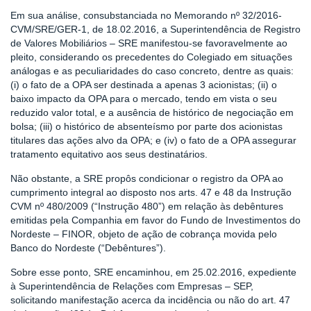
Em sua análise, consubstanciada no Memorando nº 32/2016-
CVM/SRE/GER-1, de 18.02.2016, a Superintendência de Registro
de Valores Mobiliários – SRE manifestou-se favoravelmente ao
pleito, considerando os precedentes do Colegiado em situações
análogas e as peculiaridades do caso concreto, dentre as quais:
(i) o fato de a OPA ser destinada a apenas 3 acionistas; (ii) o
baixo impacto da OPA para o mercado, tendo em vista o seu
reduzido valor total, e a ausência de histórico de negociação em
bolsa; (iii) o histórico de absenteísmo por parte dos acionistas
titulares das ações alvo da OPA; e (iv) o fato de a OPA assegurar
tratamento equitativo aos seus destinatários.
Não obstante, a SRE propôs condicionar o registro da OPA ao
cumprimento integral ao disposto nos arts. 47 e 48 da Instrução
CVM nº 480/2009 (“Instrução 480”) em relação às debêntures
emitidas pela Companhia em favor do Fundo de Investimentos do
Nordeste – FINOR, objeto de ação de cobrança movida pelo
Banco do Nordeste (“Debêntures”).
Sobre esse ponto, SRE encaminhou, em 25.02.2016, expediente
à Superintendência de Relações com Empresas – SEP,
solicitando manifestação acerca da incidência ou não do art. 47