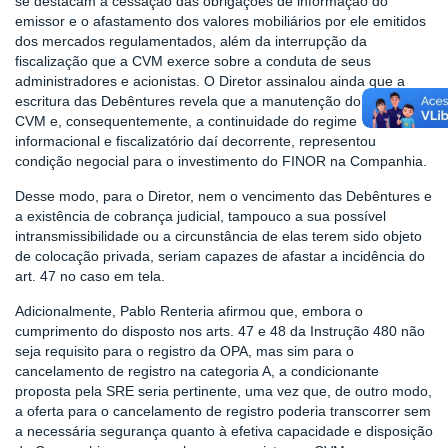
se destacam a cessação das obrigações de informação do
emissor e o afastamento dos valores mobiliários por ele emitidos
dos mercados regulamentados, além da interrupção da
fiscalização que a CVM exerce sobre a conduta de seus
administradores e acionistas. O Diretor assinalou ainda que a
escritura das Debêntures revela que a manutenção do registro na
CVM e, consequentemente, a continuidade do regime
informacional e fiscalizatório daí decorrente, representou
condição negocial para o investimento do FINOR na Companhia.
Desse modo, para o Diretor, nem o vencimento das Debêntures e
a existência de cobrança judicial, tampouco a sua possível
intransmissibilidade ou a circunstância de elas terem sido objeto
de colocação privada, seriam capazes de afastar a incidência do
art. 47 no caso em tela.
Adicionalmente, Pablo Renteria afirmou que, embora o
cumprimento do disposto nos arts. 47 e 48 da Instrução 480 não
seja requisito para o registro da OPA, mas sim para o
cancelamento de registro na categoria A, a condicionante
proposta pela SRE seria pertinente, uma vez que, de outro modo,
a oferta para o cancelamento de registro poderia transcorrer sem
a necessária segurança quanto à efetiva capacidade e disposição