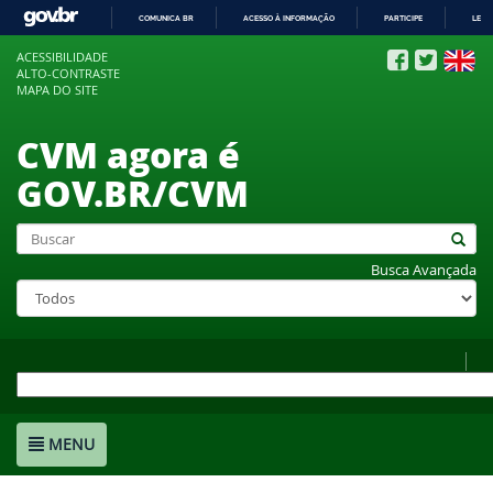
COMUNICA BR
ACESSO À INFORMAÇÃO
PARTICIPE
LEGI
IR
ACESSIBILIDADE
PARA
ALTO-CONTRASTE
O
MAPA DO SITE
CONTEÚDO
CVM agora é
GOV.BR/CVM
Busca Avançada
MENU