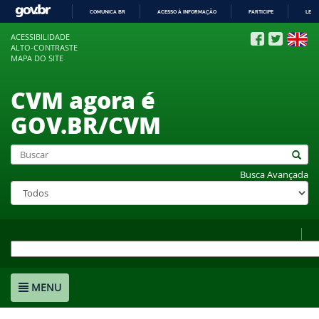
COMUNICA BR
ACESSO À INFORMAÇÃO
PARTICIPE
LEGI
IR
ACESSIBILIDADE
PARA
ALTO-CONTRASTE
O
MAPA DO SITE
CONTEÚDO
CVM agora é
GOV.BR/CVM
Busca Avançada
MENU