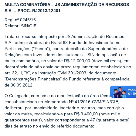
MULTA COMINATÓRIA – JS ADMINISTRAÇÃO DE RECURSOS
S.A. – PROC. RJ2013/12401
Reg. nº 0245/16
Relator: SIN/GIE
Trata-se recurso interposto por JS Administração de Recursos
S.A., administradora do Brasil 63 Fundo de Investimento em
Participações ("Fundo"), contra decisão da Superintendência de
Relações com Investidores Institucionais – SIN de aplicação de
multa cominatória, no valor de R$ 12.000,00 (doze mil reais), em
decorrência do não envio no prazo regulamentar, estabelecido no
art. 32, II, "b", da Instrução CVM 391/2003, do documento
"Demonstrações Financeiras" do Fundo referente à competência
de 30.09.2012.
O Colegiado, com base na manifestação da área técnica,
consubstanciada no Memorando Nº 41/2016-CVM/SIN/GIE,
deliberou, por unanimidade, indeferir o recurso, mas corrigir o
valor da multa, recalculando-a para R$ 9.400,00 (nove mil e
quatrocentos reais), valor correspondente a 47 (quarenta e sete)
dias de atraso no envio do referido documento.