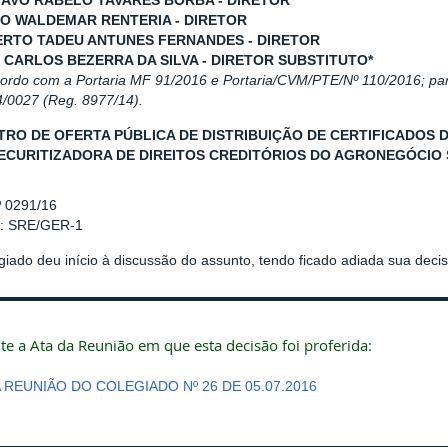
TAVO RABELO TAVARES BORBA - DIRETOR
LO WALDEMAR RENTERIA - DIRETOR
ERTO TADEU ANTUNES FERNANDES - DIRETOR
É CARLOS BEZERRA DA SILVA - DIRETOR SUBSTITUTO*
cordo com a Portaria MF 91/2016 e Portaria/CVM/PTE/Nº 110/2016; par
/0027 (Reg. 8977/14).
TRO DE OFERTA PÚBLICA DE DISTRIBUIÇÃO DE CERTIFICADOS 
ECURITIZADORA DE DIREITOS CREDITÓRIOS DO AGRONEGÓCIO S.A
º 0291/16
r: SRE/GER-1
iado deu início à discussão do assunto, tendo ficado adiada sua deci
te a Ata da Reunião em que esta decisão foi proferida:
A REUNIÃO DO COLEGIADO Nº 26 DE 05.07.2016