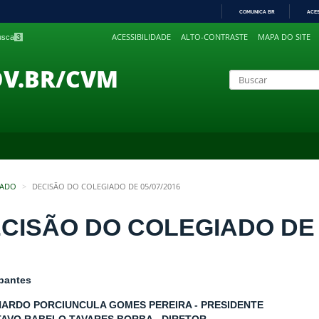
COMUNICA BR
ACE
IR
ACESSIBILIDADE
ALTO-CONTRASTE
MAPA DO SITE
busca
3
PARA
O
CONTEÚDO
OV.BR/CVM
IADO
DECISÃO DO COLEGIADO DE 05/07/2016
CISÃO DO COLEGIADO DE 0
ipantes
NARDO PORCIUNCULA GOMES PEREIRA - PRESIDENTE