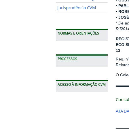
• GUS
• PAB
Jurisprudência CVM
• ROB
• JOS
* De a
RJ2014
NORMAS E ORIENTAÇÕES
REGIS
ECO S
13
PROCESSOS
Reg. n
Relato
O Coleg
ACESSO À INFORMAÇÃO CVM
Consul
ATA D