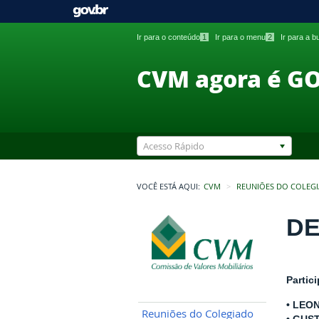
Ir para o conteúdo
1
Ir para o menu
2
Ir para a 
CVM agora é G
Acesso Rápido
VOCÊ ESTÁ AQUI:
CVM
REUNIÕES DO COLEG
DE
Partic
• LEO
Reuniões do Colegiado