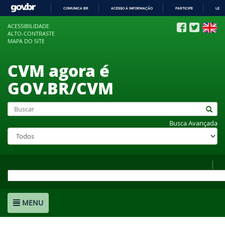
COMUNICA BR
ACESSO À INFORMAÇÃO
PARTICIPE
LEGI
IR
ACESSIBILIDADE
PARA
ALTO-CONTRASTE
O
MAPA DO SITE
CONTEÚDO
CVM agora é
GOV.BR/CVM
Busca Avançada
MENU