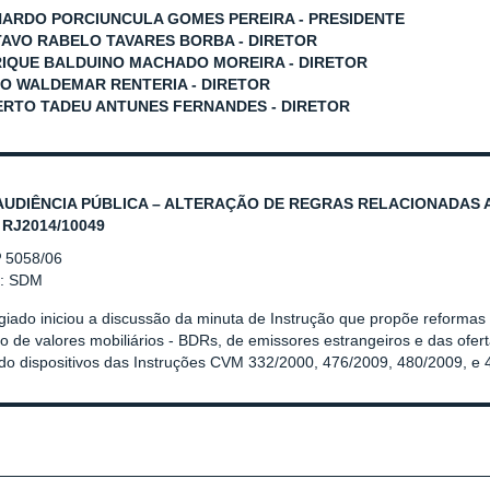
NARDO PORCIUNCULA GOMES PEREIRA - PRESIDENTE
TAVO RABELO TAVARES BORBA - DIRETOR
RIQUE BALDUINO MACHADO MOREIRA - DIRETOR
LO WALDEMAR RENTERIA - DIRETOR
ERTO TADEU ANTUNES FERNANDES - DIRETOR
AUDIÊNCIA PÚBLICA – ALTERAÇÃO DE REGRAS RELACIONADAS 
 RJ2014/10049
º 5058/06
r: SDM
giado iniciou a discussão da minuta de Instrução que propõe reformas
o de valores mobiliários - BDRs, de emissores estrangeiros e das ofert
ndo dispositivos das Instruções CVM 332/2000, 476/2009, 480/2009, e 