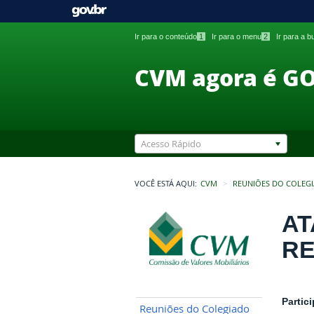
Ir para o conteúdo
1
Ir para o menu
2
Ir para a 
CVM agora é G
Acesso Rápido
VOCÊ ESTÁ AQUI:
CVM
REUNIÕES DO COLEG
AT
RE
Partic
Reuniões do Colegiado