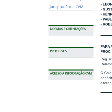
• LEO
Jurisprudência CVM
• GUS
• HEN
• PAB
• ROB
NORMAS E ORIENTAÇÕES
PARA 
PROCESSOS
PROC.
Reg. n
Relato
O Cole
ACESSO À INFORMAÇÃO CVM
depósit
altera