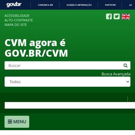
COMUNICA BR
ACESSO À INFORMAÇÃO
PARTICIPE
LEGI
IR
ACESSIBILIDADE
PARA
ALTO-CONTRASTE
O
MAPA DO SITE
CONTEÚDO
CVM agora é
GOV.BR/CVM
Busca Avançada
MENU