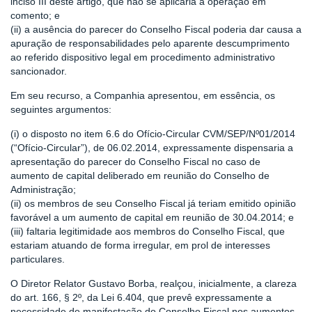
inciso III deste artigo, que não se aplicaria à operação em
comento; e
(ii) a ausência do parecer do Conselho Fiscal poderia dar causa a
apuração de responsabilidades pelo aparente descumprimento
ao referido dispositivo legal em procedimento administrativo
sancionador.
Em seu recurso, a Companhia apresentou, em essência, os
seguintes argumentos:
(i) o disposto no item 6.6 do Ofício-Circular CVM/SEP/Nº01/2014
(“Ofício-Circular”), de 06.02.2014, expressamente dispensaria a
apresentação do parecer do Conselho Fiscal no caso de
aumento de capital deliberado em reunião do Conselho de
Administração;
(ii) os membros de seu Conselho Fiscal já teriam emitido opinião
favorável a um aumento de capital em reunião de 30.04.2014; e
(iii) faltaria legitimidade aos membros do Conselho Fiscal, que
estariam atuando de forma irregular, em prol de interesses
particulares.
O Diretor Relator Gustavo Borba, realçou, inicialmente, a clareza
do art. 166, § 2º, da Lei 6.404, que prevê expressamente a
necessidade de manifestação do Conselho Fiscal nos aumentos