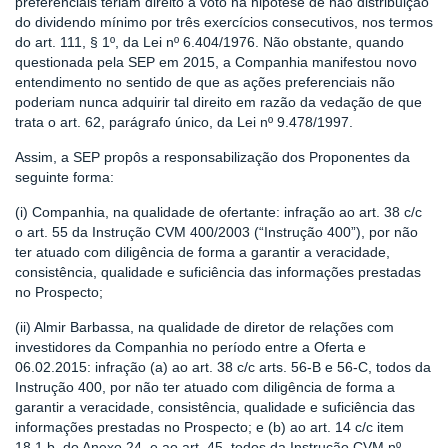
preferenciais teriam direito a voto na hipótese de não distribuição
do dividendo mínimo por três exercícios consecutivos, nos termos
do art. 111, § 1º, da Lei nº 6.404/1976. Não obstante, quando
questionada pela SEP em 2015, a Companhia manifestou novo
entendimento no sentido de que as ações preferenciais não
poderiam nunca adquirir tal direito em razão da vedação de que
trata o art. 62, parágrafo único, da Lei nº 9.478/1997.
Assim, a SEP propôs a responsabilização dos Proponentes da
seguinte forma:
(i) Companhia, na qualidade de ofertante: infração ao art. 38 c/c
o art. 55 da Instrução CVM 400/2003 (“Instrução 400”), por não
ter atuado com diligência de forma a garantir a veracidade,
consistência, qualidade e suficiência das informações prestadas
no Prospecto;
(ii) Almir Barbassa, na qualidade de diretor de relações com
investidores da Companhia no período entre a Oferta e
06.02.2015: infração (a) ao art. 38 c/c arts. 56-B e 56-C, todos da
Instrução 400, por não ter atuado com diligência de forma a
garantir a veracidade, consistência, qualidade e suficiência das
informações prestadas no Prospecto; e (b) ao art. 14 c/c item
18.1.b, do Anexo 24, e ao art. 45, todos da Instrução CVM nº