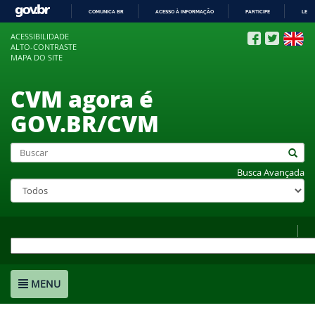
COMUNICA BR
ACESSO À INFORMAÇÃO
PARTICIPE
LEGI
IR
ACESSIBILIDADE
PARA
ALTO-CONTRASTE
O
MAPA DO SITE
CONTEÚDO
CVM agora é
GOV.BR/CVM
Busca Avançada
MENU