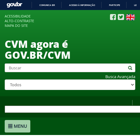
COMUNICA BR
ACESSO À INFORMAÇÃO
PARTICIPE
LEGI
IR
ACESSIBILIDADE
PARA
ALTO-CONTRASTE
O
MAPA DO SITE
CONTEÚDO
CVM agora é
GOV.BR/CVM
Busca Avançada
MENU