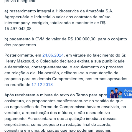
previa o seguinte:
a) ressarcimento integral à Hidroservice da Amazônia S.A.
Agropecuária e Industrial o valor dos contratos de mútuo
intercompany, corrigido, totalizando o montante de R$
15.497.042,08;
b) pagamento à CVM do valor de R$ 100.000,00, para o conjunto
dos proponentes.
Posteriormente, em
24.06.2014
, em virtude do falecimento do Sr.
Henry Maksoud, o Colegiado declarou extinta a sua punibilidade
e determinou, consequentemente, o arquivamento do processo
em relação a ele. Na ocasião, deliberou-se a manutenção da
proposta para os demais Compromitentes, nos termos aprovados
na reunião de
17.12.2013
.
Após receberem a minuta do texto do Termo para aprovação e
assinatura, os proponentes manifestaram-se no sentido de que
as negociações do Termo de Compromisso haviam envolvido, na
verdade, a repactuação dos mútuos, e não o seu efetivo
pagamento. Acrescentaram que a quitação imediata desses
empréstimos, como proposto na redação final do acordo,
consistiria em uma obrigação que não poderiam assumir.