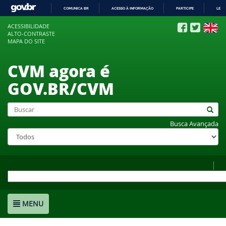
COMUNICA BR
ACESSO À INFORMAÇÃO
PARTICIPE
LEGI
IR
ACESSIBILIDADE
PARA
ALTO-CONTRASTE
O
MAPA DO SITE
CONTEÚDO
CVM agora é
GOV.BR/CVM
Busca Avançada
MENU