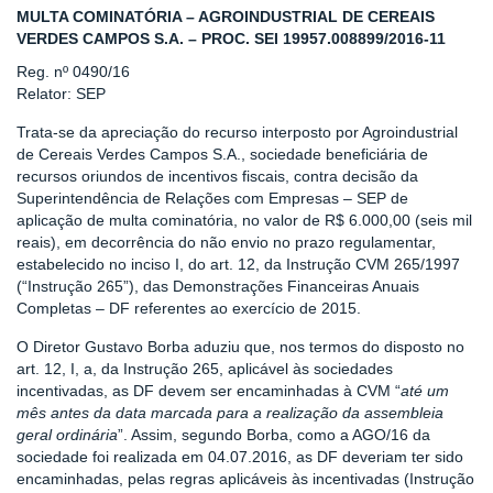
MULTA COMINATÓRIA – AGROINDUSTRIAL DE CEREAIS
VERDES CAMPOS S.A. – PROC. SEI 19957.008899/2016-11
Reg. nº 0490/16
Relator: SEP
Trata-se da apreciação do recurso interposto por Agroindustrial
de Cereais Verdes Campos S.A., sociedade beneficiária de
recursos oriundos de incentivos fiscais, contra decisão da
Superintendência de Relações com Empresas – SEP de
aplicação de multa cominatória, no valor de R$ 6.000,00 (seis mil
reais), em decorrência do não envio no prazo regulamentar,
estabelecido no inciso I, do art. 12, da Instrução CVM 265/1997
(“Instrução 265”), das Demonstrações Financeiras Anuais
Completas – DF referentes ao exercício de 2015.
O Diretor Gustavo Borba aduziu que, nos termos do disposto no
art. 12, I, a, da Instrução 265, aplicável às sociedades
incentivadas, as DF devem ser encaminhadas à CVM “
até um
mês antes da data marcada para a realização da assembleia
geral ordinária
”. Assim, segundo Borba, como a AGO/16 da
sociedade foi realizada em 04.07.2016, as DF deveriam ter sido
encaminhadas, pelas regras aplicáveis às incentivadas (Instrução