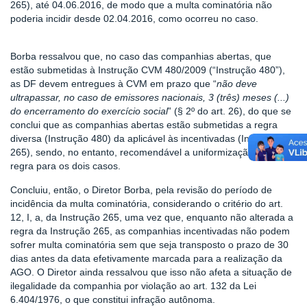
265), até 04.06.2016, de modo que a multa cominatória não
poderia incidir desde 02.04.2016, como ocorreu no caso.
Borba ressalvou que, no caso das companhias abertas, que
estão submetidas à Instrução CVM 480/2009 (“Instrução 480”),
as DF devem entregues à CVM em prazo que “
não deve
ultrapassar, no caso de emissores nacionais, 3 (três) meses (...)
do encerramento do exercício social
” (§ 2º do art. 26), do que se
conclui que as companhias abertas estão submetidas a regra
diversa (Instrução 480) da aplicável às incentivadas (Instrução
265), sendo, no entanto, recomendável a uniformização dessa
regra para os dois casos.
Concluiu, então, o Diretor Borba, pela revisão do período de
incidência da multa cominatória, considerando o critério do art.
12, I, a, da Instrução 265, uma vez que, enquanto não alterada a
regra da Instrução 265, as companhias incentivadas não podem
sofrer multa cominatória sem que seja transposto o prazo de 30
dias antes da data efetivamente marcada para a realização da
AGO. O Diretor ainda ressalvou que isso não afeta a situação de
ilegalidade da companhia por violação ao art. 132 da Lei
6.404/1976, o que constitui infração autônoma.