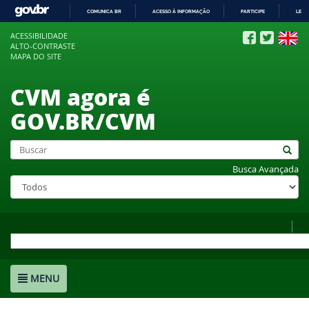
COMUNICA BR
ACESSO À INFORMAÇÃO
PARTICIPE
LEGI
IR
ACESSIBILIDADE
PARA
ALTO-CONTRASTE
O
MAPA DO SITE
CONTEÚDO
CVM agora é
GOV.BR/CVM
Busca Avançada
MENU