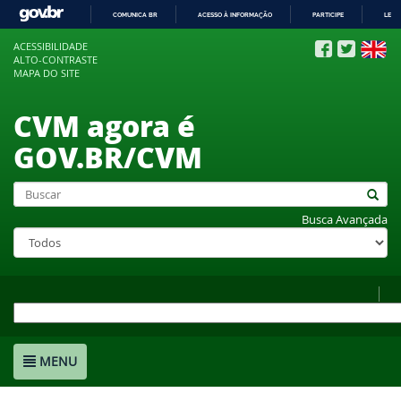
COMUNICA BR
ACESSO À INFORMAÇÃO
PARTICIPE
LEGI
IR
ACESSIBILIDADE
PARA
ALTO-CONTRASTE
O
MAPA DO SITE
CONTEÚDO
CVM agora é
GOV.BR/CVM
Busca Avançada
MENU