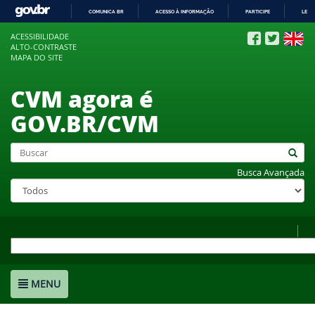
COMUNICA BR
ACESSO À INFORMAÇÃO
PARTICIPE
LEGI
IR
ACESSIBILIDADE
PARA
ALTO-CONTRASTE
O
MAPA DO SITE
CONTEÚDO
CVM agora é
GOV.BR/CVM
Busca Avançada
MENU