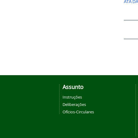
ATA D
Assunto
Instruções
Deliberações
Ofícios-Circulares