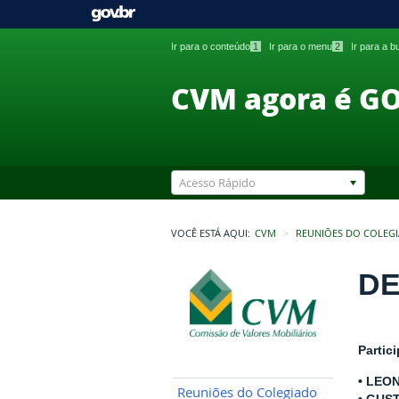
Ir para o conteúdo
1
Ir para o menu
2
Ir para a 
CVM agora é G
Acesso Rápido
VOCÊ ESTÁ AQUI:
CVM
REUNIÕES DO COLEG
DE
Partic
• LEO
Reuniões do Colegiado