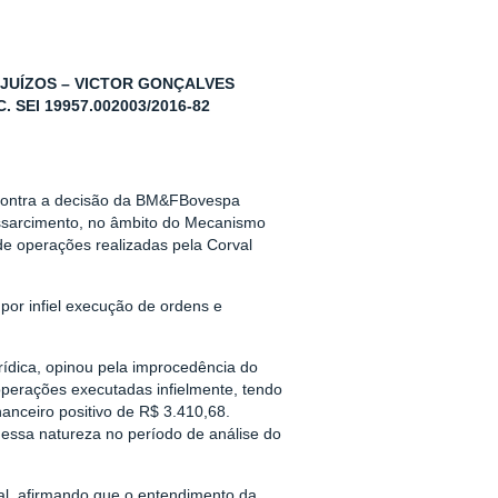
JUÍZOS – VICTOR GONÇALVES
 SEI 19957.002003/2016-82
 contra a decisão da BM&FBovespa
ssarcimento, no âmbito do Mecanismo
de operações realizadas pela Corval
or infiel execução de ordens e
ídica, opinou pela improcedência do
operações executadas infielmente, tendo
anceiro positivo de R$ 3.410,68.
essa natureza no período de análise do
ial, afirmando que o entendimento da