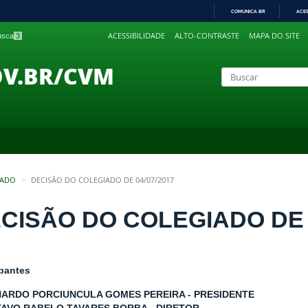
COMUNICA BR
ACE
IR
ACESSIBILIDADE
ALTO-CONTRASTE
MAPA DO SITE
busca
3
PARA
O
CONTEÚDO
OV.BR/CVM
IADO
DECISÃO DO COLEGIADO DE 04/07/2017
CISÃO DO COLEGIADO DE 0
ipantes
NARDO PORCIUNCULA GOMES PEREIRA - PRESIDENTE