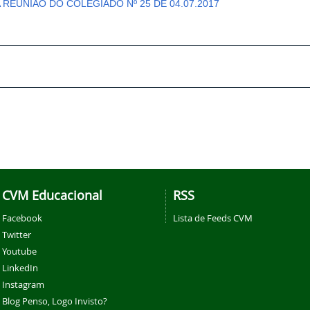
A REUNIÃO DO COLEGIADO Nº 25 DE 04.07.2017
CVM Educacional
RSS
Facebook
Lista de Feeds CVM
Twitter
Youtube
LinkedIn
Instagram
Blog Penso, Logo Invisto?