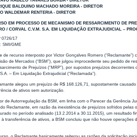
TAVO RABELO TAVARES BORBA - DIRETOR
RIQUE BALDUINO MACHADO MOREIRA - DIRETOR
LO WALDEMAR RENTERIA - DIRETOR
SO EM PROCESSO DE MECANISMO DE RESSARCIMENTO DE PRE
O / CORVAL C.V.M. S.A. EM LIQUIDAÇÃO EXTRAJUDICIAL – PROC.
º 0726/17
r: SMI/GME
se de recurso interposto por Victor Gonçalves Romero (“Reclamante”)
isão de Mercados (“BSM”), que julgou improcedente seu pedido de re
sarcimento de Prejuízos (“MRP”), por supostos prejuízos decorrentes 
S.A. – Em Liquidação Extrajudicial (“Reclamada”).
amante alegou um prejuízo de R$ 168.126,71, supostamente causado p
rência de ativos sem autorização.
tor de Autorregulação da BSM, em linha com o Parecer da Gerência Jur
do Reclamante, em razão da inexistência de prejuízos sofridos pelas 
urado no período analisado (13.2.2014 a 30.11.2015), um resultado fin
 à transferência de ativos, a BSM concluiu que não houve operações d
rso, o Reclamante basicamente reiterou as razões da solicitação inic