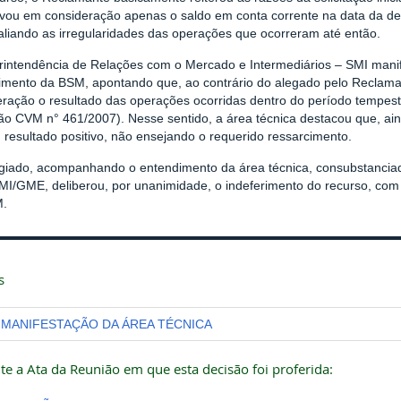
vou em consideração apenas o saldo em conta corrente na data da de
aliando as irregularidades das operações que ocorreram até então.
rintendência de Relações com o Mercado e Intermediários – SMI mani
imento da BSM, apontando que, ao contrário do alegado pelo Reclam
ração o resultado das operações ocorridas dentro do período tempesti
ção CVM n° 461/2007). Nesse sentido, a área técnica destacou que, ai
 resultado positivo, não ensejando o requerido ressarcimento.
giado, acompanhando o entendimento da área técnica, consubstanci
I/GME, deliberou, por unanimidade, o indeferimento do recurso, co
M.
s
MANIFESTAÇÃO DA ÁREA TÉCNICA
te a Ata da Reunião em que esta decisão foi proferida: