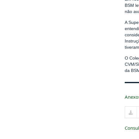
BSM le
não av
A Supe
entend
conside
Instru
tiveram
O Cole
CVM/SM
da BS
Anexo
Consul