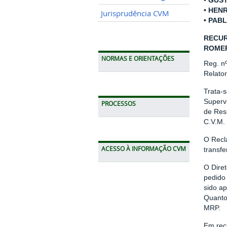
• GUS
• HEN
Jurisprudência CVM
• PAB
RECUR
ROMER
NORMAS E ORIENTAÇÕES
Reg. n
Relato
Trata-
Superv
PROCESSOS
de Res
C.V.M. 
O Recl
ACESSO À INFORMAÇÃO CVM
transfe
O Dire
pedido 
sido ap
Quanto
MRP.
Em recu