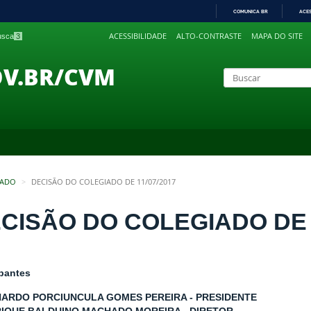
COMUNICA BR
ACE
IR
ACESSIBILIDADE
ALTO-CONTRASTE
MAPA DO SITE
busca
3
PARA
O
CONTEÚDO
OV.BR/CVM
IADO
DECISÃO DO COLEGIADO DE 11/07/2017
CISÃO DO COLEGIADO DE 1
ipantes
NARDO PORCIUNCULA GOMES PEREIRA - PRESIDENTE