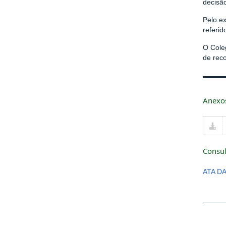
decisã
Pelo e
referid
O Cole
de rec
Anexo
Consul
ATA D