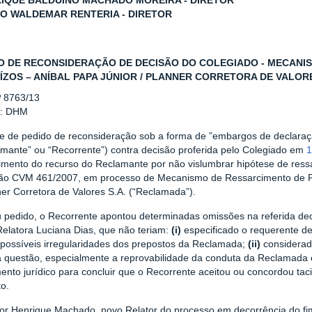
RIQUE BALDUINO MACHADO MOREIRA - DIRETOR
LO WALDEMAR RENTERIA - DIRETOR
O DE RECONSIDERAÇÃO DE DECISÃO DO COLEGIADO - MECANI
ÍZOS – ANÍBAL PAPA JÚNIOR / PLANNER CORRETORA DE VALORES
º 8763/13
r: DHM
se de pedido de reconsideração sob a forma de ”embargos de declaraçã
amante” ou “Recorrente”) contra decisão proferida pelo Colegiado em
1
imento do recurso do Reclamante por não vislumbrar hipótese de ressa
ção CVM 461/2007, em processo de Mecanismo de Ressarcimento de Pr
er Corretora de Valores S.A. (“Reclamada”).
 pedido, o Recorrente apontou determinadas omissões na referida deci
Relatora Luciana Dias, que não teriam:
(i)
especificado o requerente d
 possíveis irregularidades dos prepostos da Reclamada;
(ii)
considerado
a questão, especialmente a reprovabilidade da conduta da Reclamada 
ento jurídico para concluir que o Recorrente aceitou ou concordou t
o.
tor Henrique Machado, novo Relator do processo em decorrência do fi