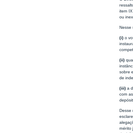
ressalt
item IX
ou inex
Nesse s
(i)
o vo
instau
competê
(ii)
quan
instânc
sobre 
de ind
(iii)
a d
com as
depósi
Desse 
esclar
alegaç
mérito 