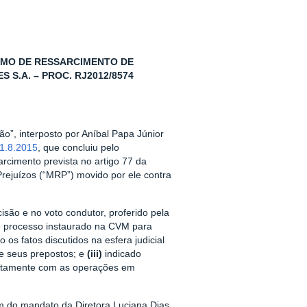
SMO DE RESSARCIMENTO DE
 S.A. – PROC. RJ2012/8574
o”, interposto por Aníbal Papa Júnior
1.8.2015
, que concluiu pelo
rcimento prevista no artigo 77 da
ejuízos (“MRP”) movido por ele contra
são e no voto condutor, proferido pela
e processo instaurado na CVM para
 os fatos discutidos na esfera judicial
e seus prepostos; e
(iii)
indicado
acitamente com as operações em
m do mandato da Diretora Luciana Dias,