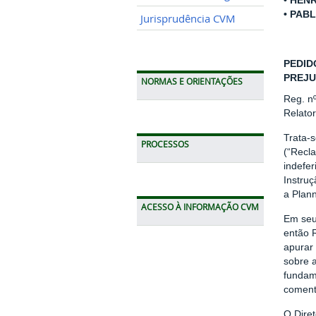
• HEN
• PAB
Jurisprudência CVM
PEDID
PREJU
NORMAS E ORIENTAÇÕES
Reg. n
Relato
Trata-
PROCESSOS
(“Recl
indefer
Instru
a Plann
ACESSO À INFORMAÇÃO CVM
Em seu
então 
apurar
sobre 
fundam
coment
O Dire