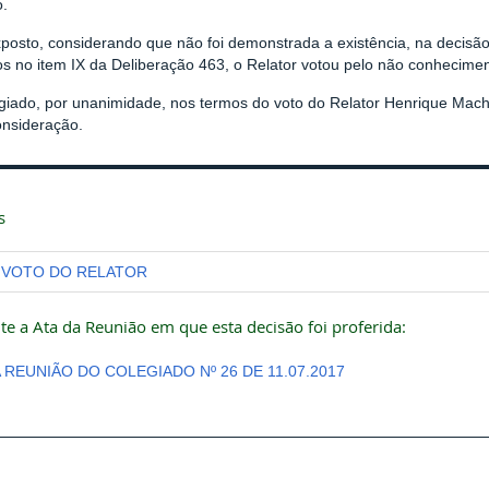
o.
xposto, considerando que não foi demonstrada a existência, na decisã
os no item IX da Deliberação 463, o Relator votou pelo não conhecimen
giado, por unanimidade, nos termos do voto do Relator Henrique Mach
onsideração.
s
VOTO DO RELATOR
te a Ata da Reunião em que esta decisão foi proferida:
A REUNIÃO DO COLEGIADO Nº 26 DE 11.07.2017