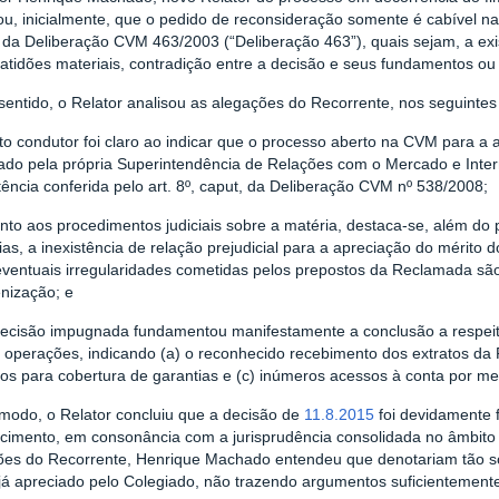
ou, inicialmente, que o pedido de reconsideração somente é cabível na
 da Deliberação CVM 463/2003 (“Deliberação 463”), quais sejam, a exi
atidões materiais, contradição entre a decisão e seus fundamentos ou
entido, o Relator analisou as alegações do Recorrente, nos seguintes
to condutor foi claro ao indicar que o processo aberto na CVM para a a
rado pela própria Superintendência de Relações com o Mercado e Inte
ncia conferida pelo art. 8º, caput, da Deliberação CVM nº 538/2008;
to aos procedimentos judiciais sobre a matéria, destaca-se, além do 
ias, a inexistência de relação prejudicial para a apreciação do mérito
eventuais irregularidades cometidas pelos prepostos da Reclamada são
enização; e
ecisão impugnada fundamentou manifestamente a conclusão a respeit
 operações, indicando (a) o reconhecido recebimento dos extratos da 
tos para cobertura de garantias e (c) inúmeros acessos à conta por m
modo, o Relator concluiu que a decisão de
11.8.2015
foi devidamente 
ecimento, em consonância com a jurisprudência consolidada no âmbit
ões do Recorrente, Henrique Machado entendeu que denotariam tão som
já apreciado pelo Colegiado, não trazendo argumentos suficientemente