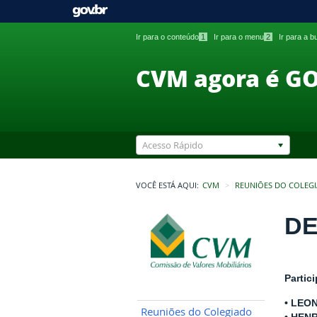
Ir para o conteúdo
1
Ir para o menu
2
Ir para a 
CVM agora é G
Acesso Rápido
VOCÊ ESTÁ AQUI:
CVM
REUNIÕES DO COLEG
DE
Partic
• LEO
Reuniões do Colegiado