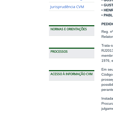
• GUS
• GUS
Jurisprudência CVM
• HEN
• PAB
PEDID
NORMAS E ORIENTAÇÕES
Reg. n
Relato
Trata-
RJ2013
PROCESSOS
membros
1976, e
Em seu
ACESSO À INFORMAÇÃO CVM
Código
prosse
possibi
perante
Instada
Procur
julgam