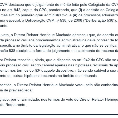
CVM destacou que o julgamento de mérito feito pelo Colegiado da CV
to no art. 942, caput, do CPC, ponderando, que
(i)
a decisão do Colegi
 mas sim no primeiro grau administrativo; e
(ii)
os processos administ
rma especial, a Deliberação CVM nº 538, de 2008 (“Deliberação 538”),
ante.
 voto, o Diretor Relator Henrique Machado destacou que, de acordo co
de processo civil aos procedimentos administrativos deve ocorrer de f
specífica no âmbito da legislação administrativa, o que não se verific
ação 538 disciplina a forma de julgamento e o cabimento do recurso d
or Relator ressaltou, ainda, que o disposto no art. 942 do CPC não se
rio processo civil, sendo cabível apenas nas hipóteses recursais de a
ento, nos termos do §3º daquele dispositivo, não sendo cabível a sua 
nto de outras hipóteses recursais no âmbito dos tribunais.
sentido, o Diretor Relator Henrique Machado votou pelo não conhecim
a de previsão legal.
giado, por unanimidade, nos termos do voto do Diretor Relator Henri
 do Requerente.