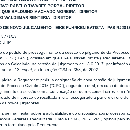
TAVO MACHADO GONZALEZ - DIRETOR
TAVO RABELO TAVARES BORBA - DIRETOR
RIQUE BALDUINO MACHADO MOREIRA - DIRETOR
LO WALDEMAR RENTERIA - DIRETOR
O DE NOVO JULGAMENTO - EIKE FUHRKEN BATISTA - PAS RJ2013
º 8771/13
r: DHM
se de pedido de prosseguimento da sessão de julgamento do Processo
/13172 (“PAS”), ocasião em que Eike Fuhrken Batista (“Requerente”) f
 do Colegiado, na sessão de julgamento de 13.6.2017, por infração ao 
 ao art. 13,
caput
, da Instrução CVM n° 358, de 2002.
 pleito, o Requerente pediu a designação de nova sessão de julgament
 de Processo Civil de 2015 (“CPC”), segundo o qual, em caso de decis
guimento da sessão com a convocação de outros conselheiros, em núme
lidade de inversão do resultado inicial, assegurado à parte o direito d
 os novos julgadores.
 a se manifestar sobre a aplicabilidade do dispositivo aos processos 
adoria Federal Especializada Junto à CVM (“PFE-CVM”) opinou pelo in
ento formulado pelo Requerente.