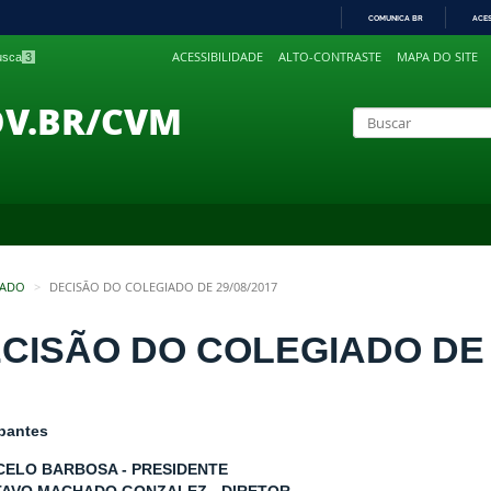
COMUNICA BR
ACE
IR
ACESSIBILIDADE
ALTO-CONTRASTE
MAPA DO SITE
busca
3
PARA
O
CONTEÚDO
OV.BR/CVM
IADO
DECISÃO DO COLEGIADO DE 29/08/2017
CISÃO DO COLEGIADO DE 2
ipantes
CELO BARBOSA - PRESIDENTE