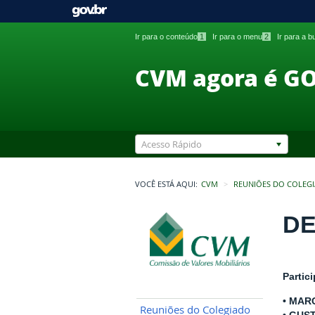
Ir para o conteúdo
1
Ir para o menu
2
Ir para a 
CVM agora é G
Acesso Rápido
VOCÊ ESTÁ AQUI:
CVM
REUNIÕES DO COLEG
DE
Partic
• MAR
Reuniões do Colegiado