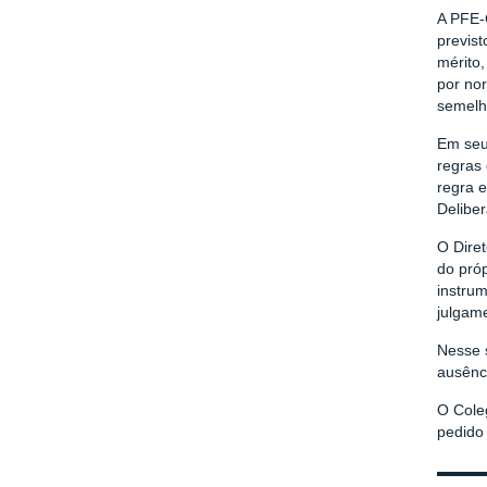
A PFE-
previs
mérito,
por no
semelh
Em seu
regras 
regra e
Deliber
O Diret
do próp
instrum
julgame
Nesse 
ausênci
O Cole
pedido