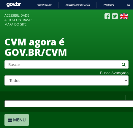
COMUNICA BR
ACESSO À INFORMAÇÃO
PARTICIPE
LEGI
IR
ACESSIBILIDADE
PARA
ALTO-CONTRASTE
O
MAPA DO SITE
CONTEÚDO
CVM agora é
GOV.BR/CVM
Busca Avançada
MENU