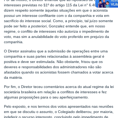
interesses previstas no §1º do artigo 115 da Lei n° 6.404/1976
dizem respeito somente àquelas situações em que o acionista
possui um interesse conflitante com o da companhia e vota em
sacrifício do interesse social. Como, a princípio, tal juízo somente
pode ser feito
a posteriori
, Gonzalez entende que, em nosso
regime, o conflito de interesses não autoriza o impedimento de
voto, mas sim a anulabilidade do voto proferido em prejuízo da
companhia.
O Diretor assinalou que a submissão de operações entre uma
companhia e suas partes relacionadas à assembleia geral é
positiva e deve ser estimulada. Não obstante, frisou que os
deveres e responsabilidades dos administradores não são
afastados quando os acionistas fossem chamados a votar acerca
da matéria.
Por fim, o Diretor teceu comentários acerca do atual regime da lei
societária brasileira em relação a conflitos de interesses e fez
algumas proposições para o seu aperfeiçoamento.
Pelo exposto, e nos termos dos votos apresentados nas reuniões
em que se discutiu o assunto, o Colegiado deliberou, por maioria,
indeferir o recurso interposto, concluindo pelo impedimento de