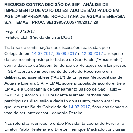
RECURSO CONTRA DECISÃO DA SEP - ANÁLISE DE
IMPEDIMENTO DE VOTO DO ESTADO DE SÃO PAULO EM
AGE DA EMPRESA METROPOLITANA DE ÁGUAS E ENERGIA
S.A. - EMAE - PROC. SEI 19957.005749/2017-29
Reg. nº 0728/17
Relator: SEP (Pedido de vista DGG)
Trata-se de continuação das discussões realizadas pelo
Colegiado em
14.07.2017
,
05.09.2017
e
12.09.2017
a respeito
de recurso interposto pelo Estado de São Paulo (“Recorrente”)
contra decisão da Superintendência de Relações com Empresas
– SEP acerca do impedimento de voto do Recorrente em
deliberação assemblear (“AGE”) da Empresa Metropolitana de
Águas e Energia S.A. – EMAE sobre proposta de acordo entre a
EMAE e a Companhia de Saneamento Básico de São Paulo –
SABESP (”Acordo”). O Presidente Marcelo Barbosa não
participou da discussão e decisão do assunto, tendo em vista
que, em reunião do Colegiado de
14.07.2017
, ficou consignado o
voto de seu antecessor Leonardo Pereira.
Nas referidas reuniões, o então Presidente Leonardo Pereira, o
Diretor Pablo Renteria e o Diretor Henrique Machado concluíram,