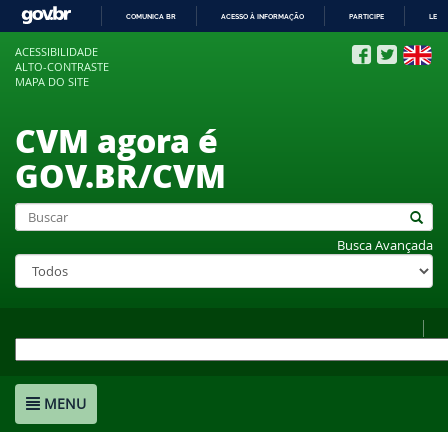
COMUNICA BR
ACESSO À INFORMAÇÃO
PARTICIPE
LEGI
IR
ACESSIBILIDADE
PARA
ALTO-CONTRASTE
O
MAPA DO SITE
CONTEÚDO
CVM agora é
GOV.BR/CVM
Busca Avançada
MENU