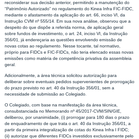
reconsiderar sua decisão anterior, permitindo a manutenção do
“Patrimônio Autorizado” no regulamento do Kinea Infra FIC-FIDC,
mediante o afastamento da aplicação do art. 66, inciso VI, da
Instrução CVM nº 555/14. Em sua nova análise, observou que a
despeito do que dispõe a referida norma, de aplicação geral
sobre fundos de investimento, o art. 24, inciso VI, da Instrução
356/01, já endereçaria as questões envolvendo emissão de
novas cotas ao regulamento. Nesse tocante, tal normativo,
próprio para FIDCs e FIC-FIDCs, não teria elencado essas novas
emissões como matéria de competência privativa da assembleia
geral.
Adicionalmente, a área técnica solicitou autorização para
deliberar sobre eventuais pedidos supervenientes de prorrogação
do prazo previsto no art. 40 da Instrução 356/01, sem a
necessidade de submissão ao Colegiado.
O Colegiado, com base na manifestação da área técnica,
consubstanciada no Memorando nº 45/2017-CVM/SIN/GIE,
deliberou, por unanimidade, (i) prorrogar para 180 dias o prazo
de enquadramento de que trata o art. 40 da Instrução 356/01, a
partir da primeira integralização de cotas do Kinea Infra I FIDC;
(ii) autorizar que diferentes FIDCs investidos exclusivamente pelo