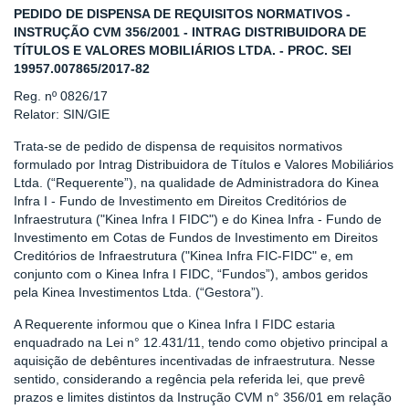
PEDIDO DE DISPENSA DE REQUISITOS NORMATIVOS -
INSTRUÇÃO CVM 356/2001 - INTRAG DISTRIBUIDORA DE
TÍTULOS E VALORES MOBILIÁRIOS LTDA. - PROC. SEI
19957.007865/2017-82
Reg. nº 0826/17
Relator: SIN/GIE
Trata-se de pedido de dispensa de requisitos normativos
formulado por Intrag Distribuidora de Títulos e Valores Mobiliários
Ltda. (“Requerente”), na qualidade de Administradora do Kinea
Infra I - Fundo de Investimento em Direitos Creditórios de
Infraestrutura ("Kinea Infra I FIDC") e do Kinea Infra - Fundo de
Investimento em Cotas de Fundos de Investimento em Direitos
Creditórios de Infraestrutura ("Kinea Infra FIC-FIDC" e, em
conjunto com o Kinea Infra I FIDC, “Fundos”), ambos geridos
pela Kinea Investimentos Ltda. (“Gestora”).
A Requerente informou que o Kinea Infra I FIDC estaria
enquadrado na Lei n° 12.431/11, tendo como objetivo principal a
aquisição de debêntures incentivadas de infraestrutura. Nesse
sentido, considerando a regência pela referida lei, que prevê
prazos e limites distintos da Instrução CVM n° 356/01 em relação