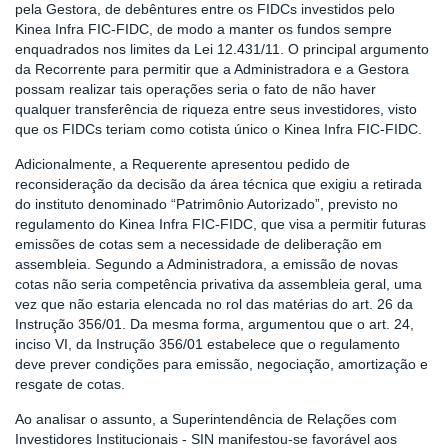
pela Gestora, de debêntures entre os FIDCs investidos pelo
Kinea Infra FIC-FIDC, de modo a manter os fundos sempre
enquadrados nos limites da Lei 12.431/11. O principal argumento
da Recorrente para permitir que a Administradora e a Gestora
possam realizar tais operações seria o fato de não haver
qualquer transferência de riqueza entre seus investidores, visto
que os FIDCs teriam como cotista único o Kinea Infra FIC-FIDC.
Adicionalmente, a Requerente apresentou pedido de
reconsideração da decisão da área técnica que exigiu a retirada
do instituto denominado “Patrimônio Autorizado”, previsto no
regulamento do Kinea Infra FIC-FIDC, que visa a permitir futuras
emissões de cotas sem a necessidade de deliberação em
assembleia. Segundo a Administradora, a emissão de novas
cotas não seria competência privativa da assembleia geral, uma
vez que não estaria elencada no rol das matérias do art. 26 da
Instrução 356/01. Da mesma forma, argumentou que o art. 24,
inciso VI, da Instrução 356/01 estabelece que o regulamento
deve prever condições para emissão, negociação, amortização e
resgate de cotas.
Ao analisar o assunto, a Superintendência de Relações com
Investidores Institucionais - SIN manifestou-se favorável aos