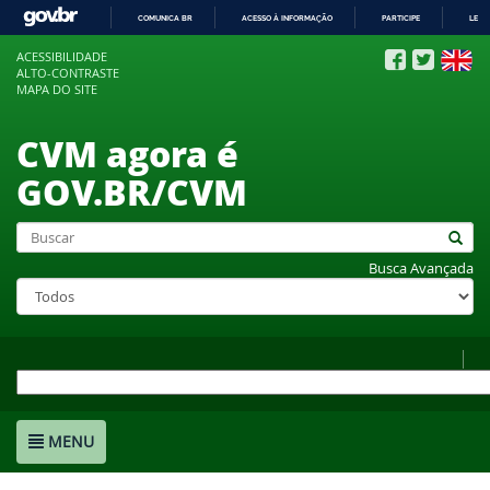
COMUNICA BR
ACESSO À INFORMAÇÃO
PARTICIPE
LEGI
IR
ACESSIBILIDADE
PARA
ALTO-CONTRASTE
O
MAPA DO SITE
CONTEÚDO
CVM agora é
GOV.BR/CVM
Busca Avançada
MENU