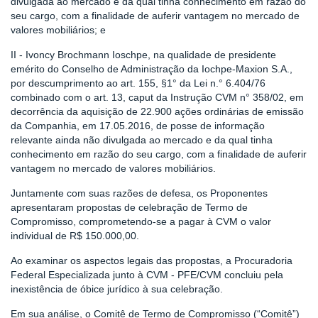
divulgada ao mercado e da qual tinha conhecimento em razão do
seu cargo, com a finalidade de auferir vantagem no mercado de
valores mobiliários; e
II - Ivoncy Brochmann Ioschpe, na qualidade de presidente
emérito do Conselho de Administração da Iochpe-Maxion S.A.,
por descumprimento ao art. 155, §1° da Lei n.° 6.404/76
combinado com o art. 13, caput da Instrução CVM n° 358/02, em
decorrência da aquisição de 22.900 ações ordinárias de emissão
da Companhia, em 17.05.2016, de posse de informação
relevante ainda não divulgada ao mercado e da qual tinha
conhecimento em razão do seu cargo, com a finalidade de auferir
vantagem no mercado de valores mobiliários.
Juntamente com suas razões de defesa, os Proponentes
apresentaram propostas de celebração de Termo de
Compromisso, comprometendo-se a pagar à CVM o valor
individual de R$ 150.000,00.
Ao examinar os aspectos legais das propostas, a Procuradoria
Federal Especializada junto à CVM - PFE/CVM concluiu pela
inexistência de óbice jurídico à sua celebração.
Em sua análise, o Comitê de Termo de Compromisso (“Comitê”)