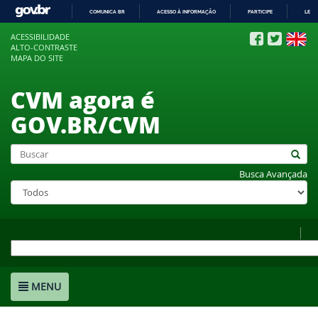
COMUNICA BR
ACESSO À INFORMAÇÃO
PARTICIPE
LEGI
IR
ACESSIBILIDADE
PARA
ALTO-CONTRASTE
O
MAPA DO SITE
CONTEÚDO
CVM agora é
GOV.BR/CVM
Busca Avançada
MENU