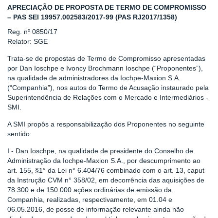
APRECIAÇÃO DE PROPOSTA DE TERMO DE COMPROMISSO
– PAS SEI 19957.002583/2017-99 (PAS RJ2017/1358)
Reg. nº 0850/17
Relator: SGE
Trata-se de propostas de Termo de Compromisso apresentadas
por Dan Ioschpe e Ivoncy Brochmann Ioschpe (“Proponentes”),
na qualidade de administradores da Iochpe-Maxion S.A.
(“Companhia”), nos autos do Termo de Acusação instaurado pela
Superintendência de Relações com o Mercado e Intermediários -
SMI.
A SMI propôs a responsabilização dos Proponentes no seguinte
sentido:
I - Dan Ioschpe, na qualidade de presidente do Conselho de
Administração da Iochpe-Maxion S.A., por descumprimento ao
art. 155, §1° da Lei n° 6.404/76 combinado com o art. 13, caput
da Instrução CVM n° 358/02, em decorrência das aquisições de
78.300 e de 150.000 ações ordinárias de emissão da
Companhia, realizadas, respectivamente, em 01.04 e
06.05.2016, de posse de informação relevante ainda não