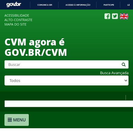
COMUNICA BR
ACESSO À INFORMAÇÃO
PARTICIPE
LEGI
IR
ACESSIBILIDADE
PARA
ALTO-CONTRASTE
O
MAPA DO SITE
CONTEÚDO
CVM agora é
GOV.BR/CVM
Busca Avançada
MENU