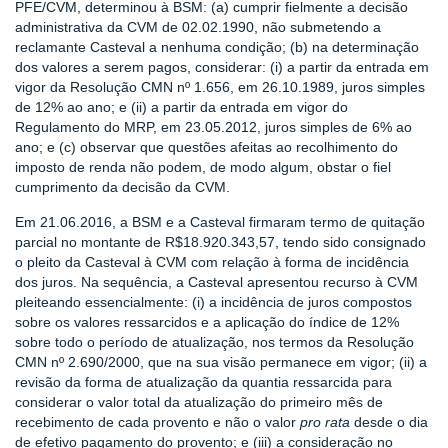
PFE/CVM, determinou à BSM: (a) cumprir fielmente a decisão
administrativa da CVM de 02.02.1990, não submetendo a
reclamante Casteval a nenhuma condição; (b) na determinação
dos valores a serem pagos, considerar: (i) a partir da entrada em
vigor da Resolução CMN nº 1.656, em 26.10.1989, juros simples
de 12% ao ano; e (ii) a partir da entrada em vigor do
Regulamento do MRP, em 23.05.2012, juros simples de 6% ao
ano; e (c) observar que questões afeitas ao recolhimento do
imposto de renda não podem, de modo algum, obstar o fiel
cumprimento da decisão da CVM.
Em 21.06.2016, a BSM e a Casteval firmaram termo de quitação
parcial no montante de R$18.920.343,57, tendo sido consignado
o pleito da Casteval à CVM com relação à forma de incidência
dos juros. Na sequência, a Casteval apresentou recurso à CVM
pleiteando essencialmente: (i) a incidência de juros compostos
sobre os valores ressarcidos e a aplicação do índice de 12%
sobre todo o período de atualização, nos termos da Resolução
CMN nº 2.690/2000, que na sua visão permanece em vigor; (ii) a
revisão da forma de atualização da quantia ressarcida para
considerar o valor total da atualização do primeiro mês de
recebimento de cada provento e não o valor
pro rata
desde o dia
de efetivo pagamento do provento; e (iii) a consideração no