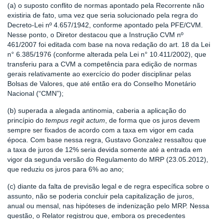
(a) o suposto conflito de normas apontado pela Recorrente não
existiria de fato, uma vez que seria solucionado pela regra do
Decreto-Lei nº 4.657/1942, conforme apontado pela PFE/CVM.
Nesse ponto, o Diretor destacou que a Instrução CVM nº
461/2007 foi editada com base na nova redação do art. 18 da Lei
n° 6.385/1976 (conforme alterada pela Lei n° 10.411/2002), que
transferiu para a CVM a competência para edição de normas
gerais relativamente ao exercício do poder disciplinar pelas
Bolsas de Valores, que até então era do Conselho Monetário
Nacional (“CMN”);
(b) superada a alegada antinomia, caberia a aplicação do
princípio do
tempus regit actum
, de forma que os juros devem
sempre ser fixados de acordo com a taxa em vigor em cada
época. Com base nessa regra, Gustavo Gonzalez ressaltou que
a taxa de juros de 12% seria devida somente até a entrada em
vigor da segunda versão do Regulamento do MRP (23.05.2012),
que reduziu os juros para 6% ao ano;
(c) diante da falta de previsão legal e de regra específica sobre o
assunto, não se poderia concluir pela capitalização de juros,
anual ou mensal, nas hipóteses de indenização pelo MRP. Nessa
questão, o Relator registrou que, embora os precedentes