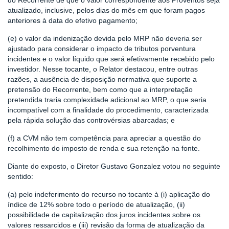
do Recorrente de que o valor correspondente aos Proventos seja
atualizado, inclusive, pelos dias do mês em que foram pagos
anteriores à data do efetivo pagamento;
(e) o valor da indenização devida pelo MRP não deveria ser
ajustado para considerar o impacto de tributos porventura
incidentes e o valor líquido que será efetivamente recebido pelo
investidor. Nesse tocante, o Relator destacou, entre outras
razões, a ausência de disposição normativa que suporte a
pretensão do Recorrente, bem como que a interpretação
pretendida traria complexidade adicional ao MRP, o que seria
incompatível com a finalidade do procedimento, caracterizada
pela rápida solução das controvérsias abarcadas; e
(f) a CVM não tem competência para apreciar a questão do
recolhimento do imposto de renda e sua retenção na fonte.
Diante do exposto, o Diretor Gustavo Gonzalez votou no seguinte
sentido:
(a) pelo indeferimento do recurso no tocante à (i) aplicação do
índice de 12% sobre todo o período de atualização, (ii)
possibilidade de capitalização dos juros incidentes sobre os
valores ressarcidos e (iii) revisão da forma de atualização da