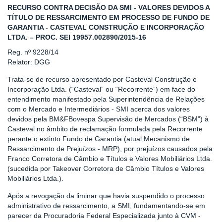
RECURSO CONTRA DECISÃO DA SMI - VALORES DEVIDOS A
TÍTULO DE RESSARCIMENTO EM PROCESSO DE FUNDO DE
GARANTIA - CASTEVAL CONSTRUÇÃO E INCORPORAÇÃO
LTDA. – PROC. SEI 19957.002890/2015-16
Reg. nº 9228/14
Relator: DGG
Trata-se de recurso apresentado por Casteval Construção e
Incorporação Ltda. (“Casteval” ou “Recorrente”) em face do
entendimento manifestado pela Superintendência de Relações
com o Mercado e Intermediários - SMI acerca dos valores
devidos pela BM&FBovespa Supervisão de Mercados (“BSM”) à
Casteval no âmbito de reclamação formulada pela Recorrente
perante o extinto Fundo de Garantia (atual Mecanismo de
Ressarcimento de Prejuízos - MRP), por prejuízos causados pela
Franco Corretora de Câmbio e Títulos e Valores Mobiliários Ltda.
(sucedida por Takeover Corretora de Câmbio Títulos e Valores
Mobiliários Ltda.).
Após a revogação da liminar que havia suspendido o processo
administrativo de ressarcimento, a SMI, fundamentando-se em
parecer da Procuradoria Federal Especializada junto à CVM -