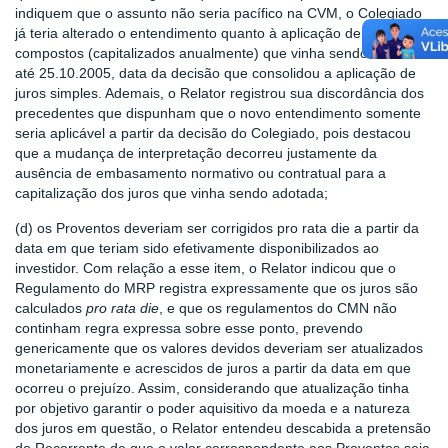
indiquem que o assunto não seria pacífico na CVM, o Colegiado
já teria alterado o entendimento quanto à aplicação de juros
compostos (capitalizados anualmente) que vinha sendo admitido
até 25.10.2005, data da decisão que consolidou a aplicação de
juros simples. Ademais, o Relator registrou sua discordância dos
precedentes que dispunham que o novo entendimento somente
seria aplicável a partir da decisão do Colegiado, pois destacou
que a mudança de interpretação decorreu justamente da
ausência de embasamento normativo ou contratual para a
capitalização dos juros que vinha sendo adotada;
(d) os Proventos deveriam ser corrigidos pro rata die a partir da
data em que teriam sido efetivamente disponibilizados ao
investidor. Com relação a esse item, o Relator indicou que o
Regulamento do MRP registra expressamente que os juros são
calculados
pro rata die
, e que os regulamentos do CMN não
continham regra expressa sobre esse ponto, prevendo
genericamente que os valores devidos deveriam ser atualizados
monetariamente e acrescidos de juros a partir da data em que
ocorreu o prejuízo. Assim, considerando que atualização tinha
por objetivo garantir o poder aquisitivo da moeda e a natureza
dos juros em questão, o Relator entendeu descabida a pretensão