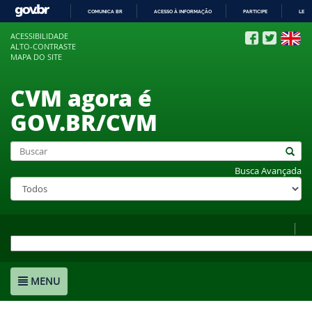
COMUNICA BR
ACESSO À INFORMAÇÃO
PARTICIPE
LEGI
IR
ACESSIBILIDADE
PARA
ALTO-CONTRASTE
O
MAPA DO SITE
CONTEÚDO
CVM agora é
GOV.BR/CVM
Busca Avançada
MENU