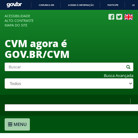
COMUNICA BR
ACESSO À INFORMAÇÃO
PARTICIPE
LEGI
IR
ACESSIBILIDADE
PARA
ALTO-CONTRASTE
O
MAPA DO SITE
CONTEÚDO
CVM agora é
GOV.BR/CVM
Busca Avançada
MENU