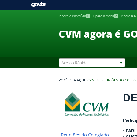
Ir para o conteúdo
1
Ir para o menu
2
Ir para a 
CVM agora é G
Acesso Rápido
VOCÊ ESTÁ AQUI:
CVM
REUNIÕES DO COLEG
DE
Partic
• PAB
Reuniões do Colegiado