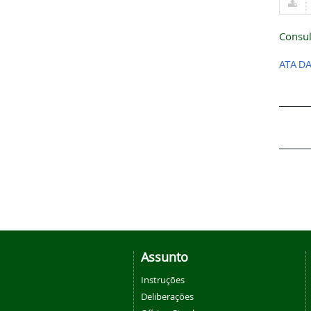
Consul
ATA D
Assunto
Instruções
Deliberações