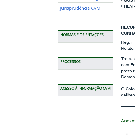
• GUS
• HEN
Jurisprudência CVM
RECUR
CUNHA 
NORMAS E ORIENTAÇÕES
Reg. n
Relato
Trata-s
PROCESSOS
com Em
prazo r
Demons
ACESSO À INFORMAÇÃO CVM
O Cole
delibe
Anexo