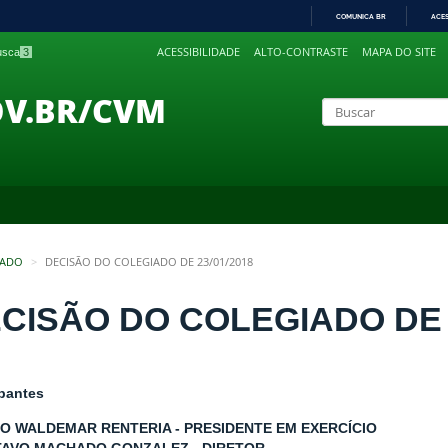
COMUNICA BR
ACE
IR
ACESSIBILIDADE
ALTO-CONTRASTE
MAPA DO SITE
busca
3
PARA
O
CONTEÚDO
OV.BR/CVM
IADO
DECISÃO DO COLEGIADO DE 23/01/2018
CISÃO DO COLEGIADO DE 2
ipantes
LO WALDEMAR RENTERIA - PRESIDENTE EM EXERCÍCIO