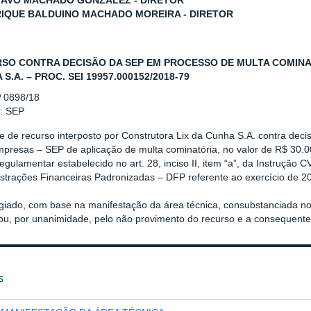
TAVO MACHADO GONZALEZ - DIRETOR
RIQUE BALDUINO MACHADO MOREIRA - DIRETOR
SO CONTRA DECISÃO DA SEP EM PROCESSO DE MULTA COMINA
S.A. – PROC. SEI 19957.000152/2018-79
º 0898/18
r: SEP
e de recurso interposto por Construtora Lix da Cunha S.A. contra dec
presas – SEP de aplicação de multa cominatória, no valor de R$ 30.0
egulamentar estabelecido no art. 28, inciso II, item “a”, da Instrução
trações Financeiras Padronizadas – DFP referente ao exercício de 2
giado, com base na manifestação da área técnica, consubstanciada no
rou, por unanimidade, pelo não provimento do recurso e a consequent
s