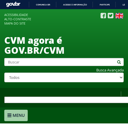
COMUNICA BR
ACESSO À INFORMAÇÃO
PARTICIPE
LEGI
IR
ACESSIBILIDADE
PARA
ALTO-CONTRASTE
O
MAPA DO SITE
CONTEÚDO
CVM agora é
GOV.BR/CVM
Busca Avançada
MENU