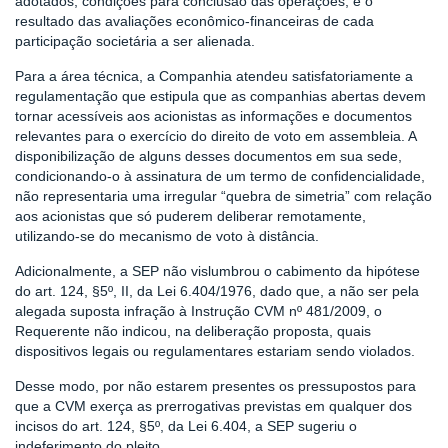
adotados, condições para conclusão das operações, e o
resultado das avaliações econômico-financeiras de cada
participação societária a ser alienada.
Para a área técnica, a Companhia atendeu satisfatoriamente a
regulamentação que estipula que as companhias abertas devem
tornar acessíveis aos acionistas as informações e documentos
relevantes para o exercício do direito de voto em assembleia. A
disponibilização de alguns desses documentos em sua sede,
condicionando-o à assinatura de um termo de confidencialidade,
não representaria uma irregular “quebra de simetria” com relação
aos acionistas que só puderem deliberar remotamente,
utilizando-se do mecanismo de voto à distância.
Adicionalmente, a SEP não vislumbrou o cabimento da hipótese
do art. 124, §5º, II, da Lei 6.404/1976, dado que, a não ser pela
alegada suposta infração à Instrução CVM nº 481/2009, o
Requerente não indicou, na deliberação proposta, quais
dispositivos legais ou regulamentares estariam sendo violados.
Desse modo, por não estarem presentes os pressupostos para
que a CVM exerça as prerrogativas previstas em qualquer dos
incisos do art. 124, §5º, da Lei 6.404, a SEP sugeriu o
indeferimento do pleito.