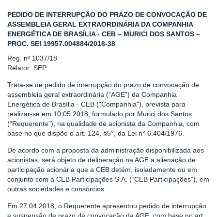
PEDIDO DE INTERRUPÇÃO DO PRAZO DE CONVOCAÇÃO DE
ASSEMBLEIA GERAL EXTRAORDINÁRIA DA COMPANHIA
ENERGÉTICA DE BRASÍLIA - CEB – MURICI DOS SANTOS –
PROC. SEI 19957.004884/2018-38
Reg. nº 1037/18
Relator: SEP
Trata-se de pedido de interrupção do prazo de convocação de
assembleia geral extraordinária (“AGE”) da Companhia
Energética de Brasília - CEB ("Companhia"), prevista para
realizar-se em 10.05.2018, formulado por Murici dos Santos
(“Requerente”), na qualidade de acionista da Companhia, com
base no que dispõe o art. 124, §5°, da Lei n° 6.404/1976.
De acordo com a proposta da administração disponibilizada aos
acionistas, será objeto de deliberação na AGE a alienação de
participação acionária que a CEB detém, isoladamente ou em
conjunto com a CEB Participações S.A. (“CEB Participações”), em
outras sociedades e consórcios.
Em 27.04.2018, o Requerente apresentou pedido de interrupção
e suspensão de prazo de convocação da AGE, com base no art.