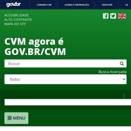
COMUNICA BR
ACESSO À INFORMAÇÃO
PARTICIPE
LEGI
IR
ACESSIBILIDADE
PARA
ALTO-CONTRASTE
O
MAPA DO SITE
CONTEÚDO
CVM agora é
GOV.BR/CVM
Busca Avançada
MENU