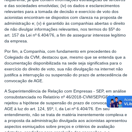
e das sociedades envolvidas; (iv) os dados e esclarecimentos
relevantes para a tomada de decisão e exercício de voto dos
acionistas encontram-se dispostos com clareza na proposta de
administração e; (v) é garantido às companhias abertas o direito
de não divulgar informações relevantes, nos termos do §5º do
art. 157 da Lei nº 6.404/76, a fim de assegurar interesse legítimo
da empresa.
Por fim, a Companhia, com fundamento em precedentes do
Colegiado da CVM, destacou que, mesmo que se entenda que a
documentação disponibilizada na sede seja significativa para o
exercício do direito de voto, sua não divulgação na internet não
justifica a interrupção ou suspensão do prazo de antecedência de
convocação de AGE.
A Superintendência de Relação com Empresas - SEP, em análise
consubstanciada no Relatório nº 46/2018-CVM/SEP/GEA-3,
rejeitou a hipótese de suspensão do prazo de convocação da
AGE à luz do art. 124, §5º, I, da Lei nº 6.404/76. Em seu
entendimento, não se trata de matéria inerentemente complexa e
a proposta da administração divulgada aos acionistas apresentou
aspectos esmiuçados sobre preços e critérios de avaliação