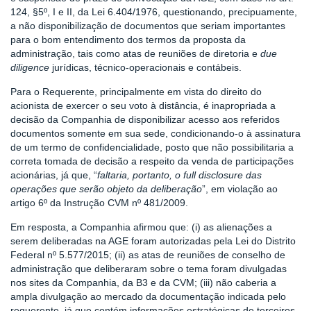
124, §5º, I e II, da Lei 6.404/1976, questionando, precipuamente,
a não disponibilização de documentos que seriam importantes
para o bom entendimento dos termos da proposta da
administração, tais como atas de reuniões de diretoria e
due
diligence
jurídicas, técnico-operacionais e contábeis.
Para o Requerente, principalmente em vista do direito do
acionista de exercer o seu voto à distância, é inapropriada a
decisão da Companhia de disponibilizar acesso aos referidos
documentos somente em sua sede, condicionando-o à assinatura
de um termo de confidencialidade, posto que não possibilitaria a
correta tomada de decisão a respeito da venda de participações
acionárias, já que, “
faltaria, portanto, o full disclosure das
operações que serão objeto da deliberação
”, em violação ao
artigo 6º da Instrução CVM nº 481/2009.
Em resposta, a Companhia afirmou que: (i) as alienações a
serem deliberadas na AGE foram autorizadas pela Lei do Distrito
Federal nº 5.577/2015; (ii) as atas de reuniões de conselho de
administração que deliberaram sobre o tema foram divulgadas
nos sites da Companhia, da B3 e da CVM; (iii) não caberia a
ampla divulgação ao mercado da documentação indicada pelo
requerente, já que contém informações estratégicas de terceiros