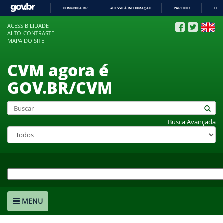
COMUNICA BR
ACESSO À INFORMAÇÃO
PARTICIPE
LEGI
IR
ACESSIBILIDADE
PARA
ALTO-CONTRASTE
O
MAPA DO SITE
CONTEÚDO
CVM agora é
GOV.BR/CVM
Busca Avançada
MENU