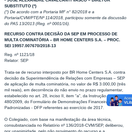
• JOSÉ ALEXANDRE CAVALCANTI VASCO – DIRETOR
SUBSTITUTO (*)
(*) De acordo com a Portaria MF n° 82/2018 e a
Portaria/CVM/PTE/Nº 114/2018, participou somente da discussão
do PAS 13/2013 (Reg. nº 0001/16).
RECURSO CONTRA DECISÃO DA SEP EM PROCESSO DE
MULTA COMINATÓRIA – BR HOME CENTERS S.A. – PROC.
SEI 19957.007670/2018-13
Reg. nº 1121/18
Relator: SEP
Trata-se de recurso interposto por BR Home Centers S.A. contra
decisão da Superintendência de Relações com Empresas – SEP
de aplicação de multa cominatória, no valor de R$ 3.000,00 (três
mil reais), em decorrência do não envio no prazo regulamentar,
estabelecido no art. 28, inciso II, item “a”, da Instrução CVM
480/2009, do Formulário de Demonstrações Financeiras
Padronizadas - DFP referentes ao exercício de 2017.
O Colegiado, com base na manifestação da área técnica,
consubstanciada no Relatório nº 136/2018-CVM/SEP, deliberou,
por unanimidade, pelo não provimento do recurso e a