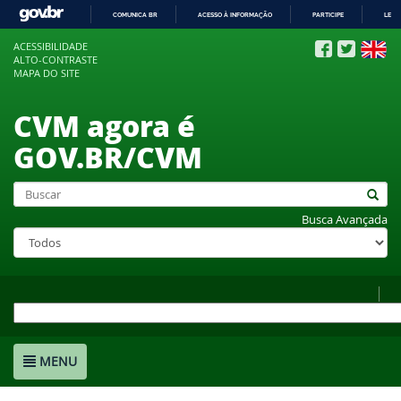
COMUNICA BR
ACESSO À INFORMAÇÃO
PARTICIPE
LEGI
IR
ACESSIBILIDADE
PARA
ALTO-CONTRASTE
O
MAPA DO SITE
CONTEÚDO
CVM agora é
GOV.BR/CVM
Busca Avançada
MENU