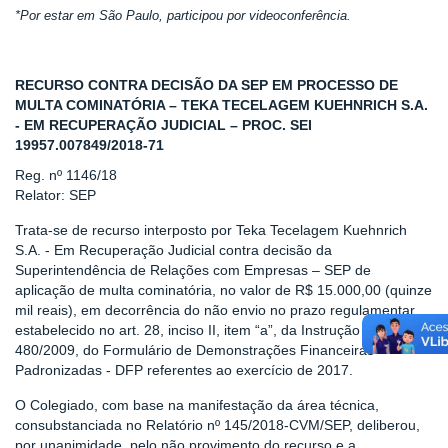
*Por estar em São Paulo, participou por videoconferência.
RECURSO CONTRA DECISÃO DA SEP EM PROCESSO DE
MULTA COMINATÓRIA – TEKA TECELAGEM KUEHNRICH S.A.
- EM RECUPERAÇÃO JUDICIAL – PROC. SEI
19957.007849/2018-71
Reg. nº 1146/18
Relator: SEP
Trata-se de recurso interposto por Teka Tecelagem Kuehnrich
S.A. - Em Recuperação Judicial contra decisão da
Superintendência de Relações com Empresas – SEP de
aplicação de multa cominatória, no valor de R$ 15.000,00 (quinze
mil reais), em decorrência do não envio no prazo regulamentar,
estabelecido no art. 28, inciso II, item “a”, da Instrução CVM
480/2009, do Formulário de Demonstrações Financeiras
Padronizadas - DFP referentes ao exercício de 2017.
O Colegiado, com base na manifestação da área técnica,
consubstanciada no Relatório nº 145/2018-CVM/SEP, deliberou,
por unanimidade, pelo não provimento do recurso e a