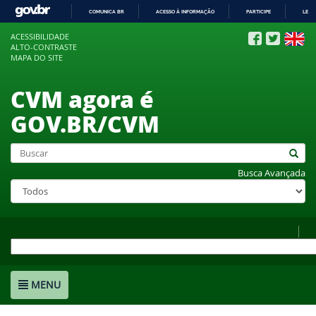
COMUNICA BR
ACESSO À INFORMAÇÃO
PARTICIPE
LEGI
IR
ACESSIBILIDADE
PARA
ALTO-CONTRASTE
O
MAPA DO SITE
CONTEÚDO
CVM agora é
GOV.BR/CVM
Busca Avançada
MENU