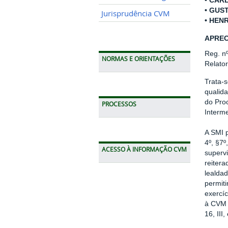
•
CARL
•
GUST
Jurisprudência CVM
•
HENR
APREC
Reg. n
NORMAS E ORIENTAÇÕES
Relato
Trata-
qualida
do Pro
PROCESSOS
Interme
A SMI p
4º, §7º
ACESSO À INFORMAÇÃO CVM
supervi
reitera
lealdad
permiti
exercíc
à CVM e
16, III