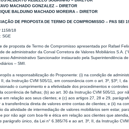
OS ALBERTO REBELLO SOBRINHO – DIRETOR
AVO MACHADO GONZALEZ – DIRETOR
IQUE BALDUINO MACHADO MOREIRA – DIRETOR
IAÇÃO DE PROPOSTA DE TERMO DE COMPROMISSO – PAS SEI 199
º 1158/18
r: SGE
se de proposta de Termo de Compromisso apresentada por Rafael Feli
de de administrador da Corval Corretora de Valores Mobiliários S.A. (
cesso Administrativo Sancionador instaurado pela Superintendência 
diários – SMI.
ropôs a responsabilização do Proponente: (i) na condição de administra
, II, da Instrução CVM 505/11, em consonância com o art. 3º, §3º, I, 
sionado o cumprimento e a efetividade dos procedimentos e controles in
da ocorrência de falhas; (b) ao art. 30 da Instrução CVM 505/11, por 
e em relação aos seus clientes; e (c) aos artigos 27, 28 e 29, parágra
r a transferência direta de valores entre contas de clientes; e (ii) na 
io da atividade de intermediação de valores mobiliários sem estar, para
 por não agir com boa-fé e ética em relação aos clientes que atendia,
, e parágrafo único, da Lei n° 6.385/76 e ao art. 3º, II, da Instrução CV