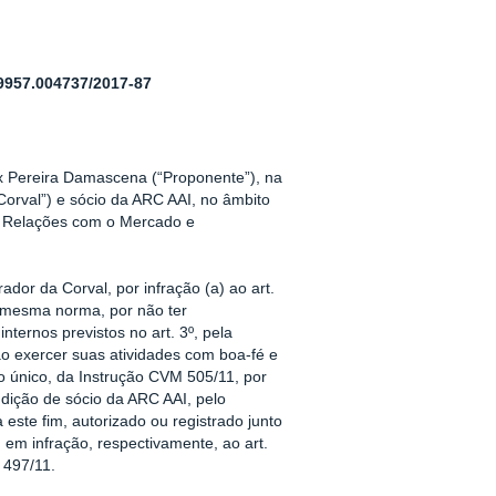
57.004737/2017-87
x Pereira Damascena (“Proponente”), na
“Corval”) e sócio da ARC AAI, no âmbito
de Relações com o Mercado e
dor da Corval, por infração (a) ao art.
da mesma norma, por não ter
ternos previstos no art. 3º, pela
não exercer suas atividades com boa-fé e
fo único, da Instrução CVM 505/11, por
condição de sócio da ARC AAI, pelo
 este fim, autorizado ou registrado junto
 em infração, respectivamente, ao art.
M 497/11.