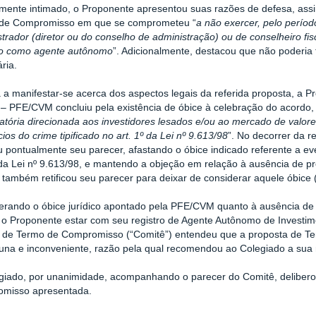
mente intimado, o Proponente apresentou suas razões de defesa, ass
de Compromisso em que se comprometeu “
a não exercer, pelo períod
trador (diretor ou do conselho de administração) ou de conselheiro f
o como agente autônomo
”. Adicionalmente, destacou que não poderia
ria.
 a manifestar-se acerca dos aspectos legais da referida proposta, a P
– PFE/CVM concluiu pela existência de óbice à celebração do acordo, 
atória direcionada aos investidores lesados e/ou ao mercado de valore
cios do crime tipificado no art. 1º da Lei nº 9.613/98
”. No decorrer da 
ou pontualmente seu parecer, afastando o óbice indicado referente a eve
 da Lei nº 9.613/98, e mantendo a objeção em relação à ausência de pr
 também retificou seu parecer para deixar de considerar aquele óbice
erando o óbice jurídico apontado pela PFE/CVM quanto à ausência de 
e o Proponente estar com seu registro de Agente Autônomo de Investime
 de Termo de Compromisso (“Comitê”) entendeu que a proposta de T
tuna e inconveniente, razão pela qual recomendou ao Colegiado a sua 
giado, por unanimidade, acompanhando o parecer do Comitê, deliberou
misso apresentada.