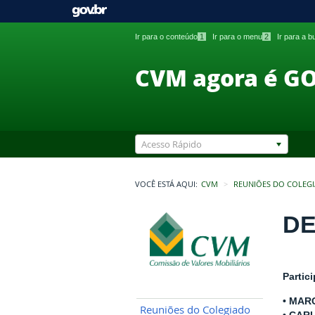
Ir para o conteúdo
1
Ir para o menu
2
Ir para a 
CVM agora é G
Acesso Rápido
VOCÊ ESTÁ AQUI:
CVM
REUNIÕES DO COLEG
DE
Partic
• MAR
Reuniões do Colegiado