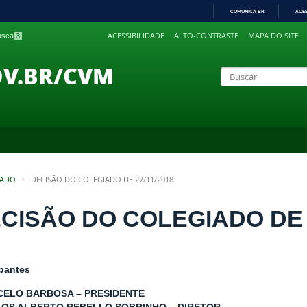
COMUNICA BR
ACE
IR
ACESSIBILIDADE
ALTO-CONTRASTE
MAPA DO SITE
busca
3
PARA
O
CONTEÚDO
OV.BR/CVM
IADO
DECISÃO DO COLEGIADO DE 27/11/2018
CISÃO DO COLEGIADO DE 2
ipantes
CELO BARBOSA – PRESIDENTE