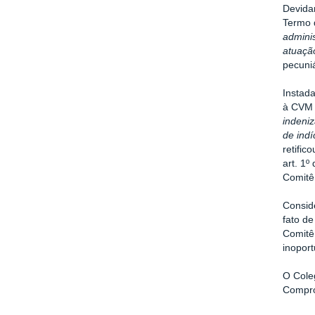
Devida
Termo 
adminis
atuaçã
pecuniá
Instada
à CVM 
indeniz
de indí
retific
art. 1º
Comitê
Consid
fato d
Comitê
inopor
O Cole
Compro