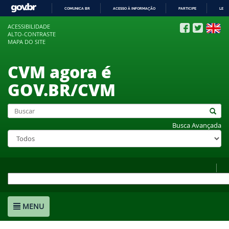
COMUNICA BR
ACESSO À INFORMAÇÃO
PARTICIPE
LEGI
IR
ACESSIBILIDADE
PARA
ALTO-CONTRASTE
O
MAPA DO SITE
CONTEÚDO
CVM agora é
GOV.BR/CVM
Busca Avançada
MENU