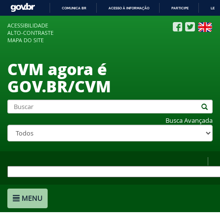
COMUNICA BR
ACESSO À INFORMAÇÃO
PARTICIPE
LEGI
IR
ACESSIBILIDADE
PARA
ALTO-CONTRASTE
O
MAPA DO SITE
CONTEÚDO
CVM agora é
GOV.BR/CVM
Busca Avançada
MENU